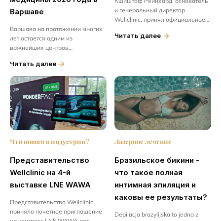
Кшиштоф Рейнхард, основатель
и генеральный директор
Варшаве
Wellclinic, принял официальное
Варшава на протяжении многих
приглашение представлять
Читать далее
лет остается одним из
медицинские клиники на
важнейших центров
заседании Комитета по
эстетической медицины в
экономике и развитию...
Читать далее
Польше, предлагая пациентам
доступ к современным
технологиям, передовым
методам лечения...
Лазерное лечение
Что нового в индустрии?
Бразильское бикини -
Представительство
что такое полная
Wellclinic на 4-й
интимная эпиляция и
выставке LNE WAWA
каковы ее результаты?
Представительство Wellclinic
приняло почетное приглашение
Depilacja brazylijska to jedna z
на конгресс LNE WAWA под