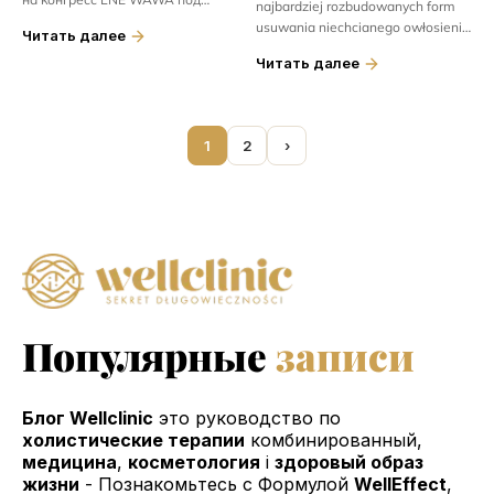
najbardziej rozbudowanych form
девизом „Skin Power - когда
usuwania niechcianego owłosienia
Читать далее
практика дает силу”. Встреча
w okolicy intymnej. Zabieg
Читать далее
проходила...
obejmuje całkowite usunięcie
włosków z...
1
2
›
Популярные
записи
Блог Wellclinic
это руководство по
холистические терапии
комбинированный,
медицина
,
косметология
i
здоровый образ
жизни
- Познакомьтесь с Формулой
WellEffect
,