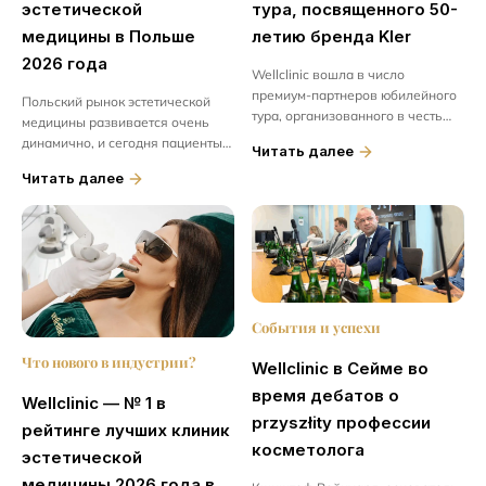
эстетической
тура, посвященного 50-
медицины в Польше
летию бренда Kler
2026 года
Wellclinic вошла в число
премиум-партнеров юбилейного
Польский рынок эстетической
тура, организованного в честь
медицины развивается очень
50-летия бренда Kler. Это
динамично, и сегодня пациенты
Читать далее
исключительная честь и
имеют доступ к всё более
Читать далее
одновременно подтверждение...
современным процедурам,
передовым регенеративным
методам лечения...
События и успехи
Что нового в индустрии?
Wellclinic в Сейме во
время дебатов о
Wellclinic — № 1 в
przyszłity профессии
рейтинге лучших клиник
косметолога
эстетической
медицины 2026 года в