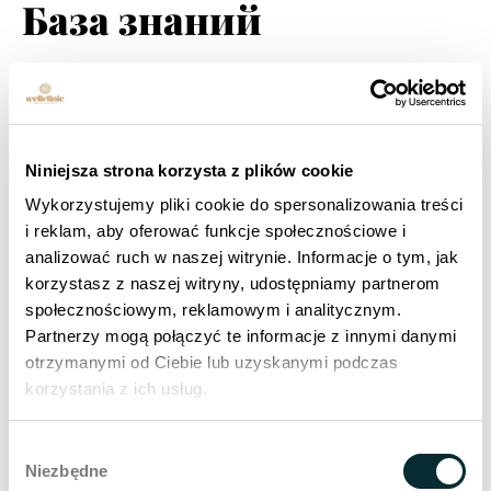
База знаний
ЛЕЧЕНИЕ ДЛЯ ЖЕНЩИН
Как избавиться от прыщей? Причины,
Niniejsza strona korzysta z plików cookie
лечение и эффективные методы терапии
Wykorzystujemy pliki cookie do spersonalizowania treści
Практически у каждого из нас хотя бы раз в жизни
i reklam, aby oferować funkcje społecznościowe i
появляются единичные угревые высыпания. Это
analizować ruch w naszej witrynie. Informacje o tym, jak
заболевание затрагивает в основном...
korzystasz z naszej witryny, udostępniamy partnerom
Катажина Павловска
społecznościowym, reklamowym i analitycznym.
05.08.2026
Partnerzy mogą połączyć te informacje z innymi danymi
otrzymanymi od Ciebie lub uzyskanymi podczas
korzystania z ich usług.
УХОД ЗА ЛИЦОМ
Wybór
Как визуально сделать лицо стройнее?
Niezbędne
zgody
Эффективные методы коррекции овала лица