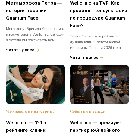
Метаморфоза Петра —
Wellclinic на TVP. Как
история терапии
проходит консультация
Quantum Face
по процедуре Quantum
Face?
Меня зовут Бригида Касперович,
я косметолог в Wellclinic. Сегодня
Заняв 1-е место в рейтинге
я хотела бы рассказать вам
лучших клиник эстетической
историю одного
медицины Польши 2026 года,
Читать далее
необыкновенного человека.
Wellclinic вызвала большой
Читать далее
Познакомьтесь с господином
интерес со стороны СМИ....
Петром —...
Что нового в индустрии?
События и успехи
Wellclinic — № 1 в
Wellclinic — премиум-
рейтинге клиник
партнер юбилейного