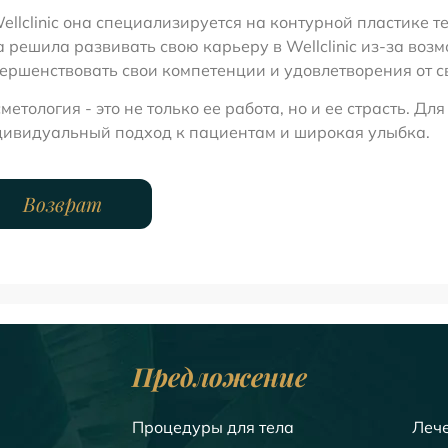
ellclinic она специализируется на контурной пластике т
 решила развивать свою карьеру в Wellclinic из-за воз
ершенствовать свои компетенции и удовлетворения от с
метология - это не только ее работа, но и ее страсть. Дл
ивидуальный подход к пациентам и широкая улыбка.
Возврат
Предложение
Процедуры для тела
Леч