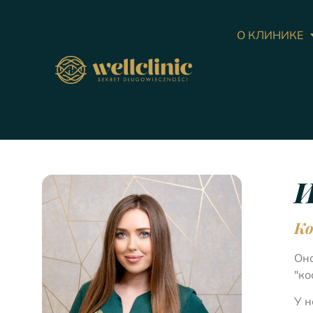
О КЛИНИКЕ
И
Ко
Она
"ко
У н