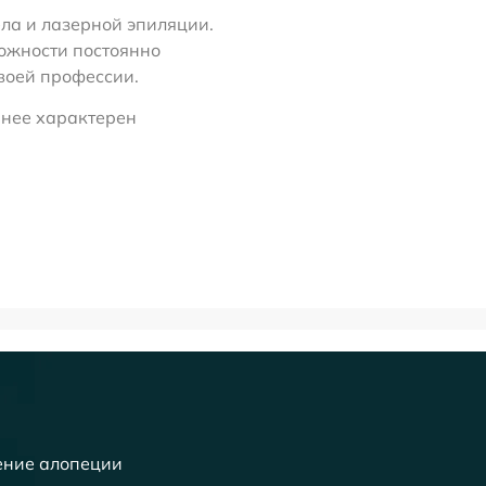
ела и лазерной эпиляции.
можности постоянно
воей профессии.
я нее характерен
ение алопеции