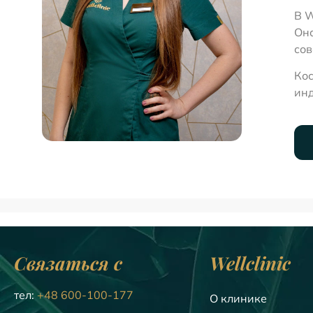
В W
Она
сов
Кос
инд
Связаться с
Wellclinic
тел:
+48 600-100-177
О клинике