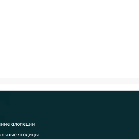
ение алопеции
альные ягодицы