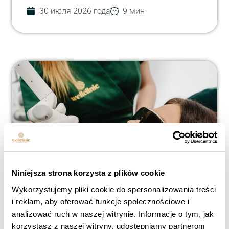
30 июля 2026 года
9 мин
Niniejsza strona korzysta z plików cookie
Wykorzystujemy pliki cookie do spersonalizowania treści
Ozempic и кожа лица — как
i reklam, aby oferować funkcje społecznościowe i
analizować ruch w naszej witrynie. Informacje o tym, jak
похудение влияет на кожу
korzystasz z naszej witryny, udostępniamy partnerom