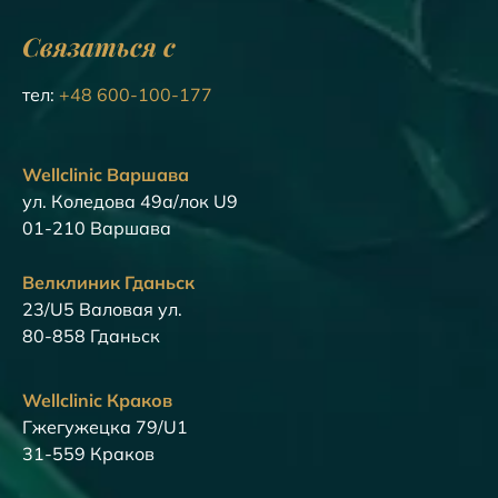
Связаться с
тел:
+48 600-100-177
Wellclinic Варшава
ул. Коледова 49а/лок U9
01-210 Варшава
Велклиник Гданьск
23/U5 Валовая ул.
80-858 Гданьск
Wellclinic Краков
Гжегужецка 79/U1
31-559 Краков