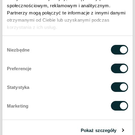
лица и как с этим бороться?
społecznościowym, reklamowym i analitycznym.
Partnerzy mogą połączyć te informacje z innymi danymi
30 июля 2026 года
9 мин
otrzymanymi od Ciebie lub uzyskanymi podczas
korzystania z ich usług.
Wybór
Niezbędne
zgody
Preferencje
Statystyka
Marketing
Лазерный липолиз —
Pokaż szczegóły