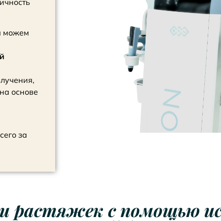
тичность
ы можем
й
злучения,
 на основе
сего за
 и растяжек с помощью и