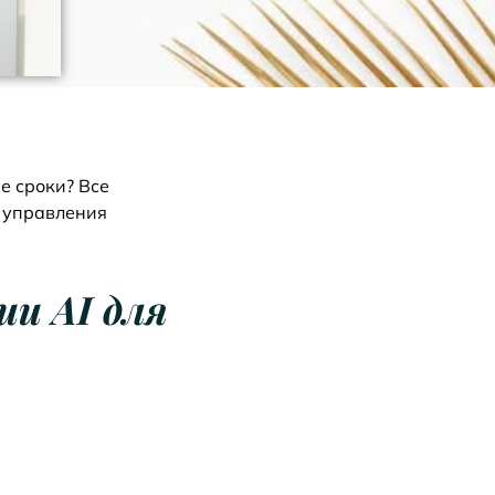
е сроки?
Все
й управления
и AI для