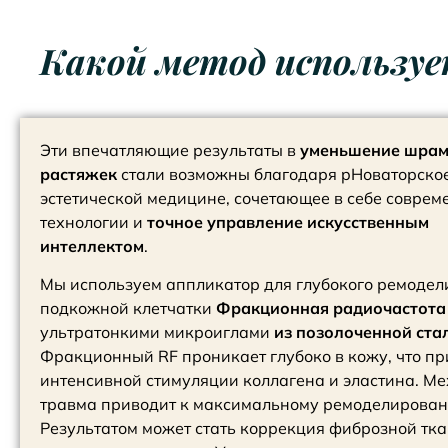
Какой метод использу
Эти впечатляющие результаты в
уменьшение шрам
растяжек
стали возможны благодаря p
Новаторско
эстетической медицине, сочетающее в себе совре
технологии и
точное управление искусственным
интеллектом
.
Мы используем аппликатор для глубокого ремоде
подкожной клетчатки
Фракционная радиочастота
ультратонкими микроиглами
из позолоченной ста
Фракционный RF проникает глубоко в кожу, что пр
интенсивной стимуляции коллагена и эластина. М
травма приводит к максимальному ремоделирован
Результатом может стать коррекция фиброзной тка