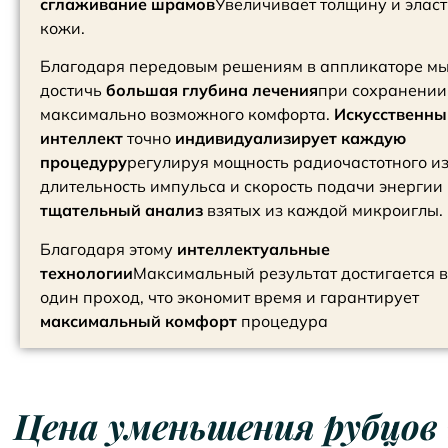
сглаживание шрамов
Увеличивает толщину и элас
кожи.
Благодаря передовым решениям в аппликаторе м
достичь
большая глубина лечения
при сохранении
максимально возможного комфорта.
Искусственны
интеллект
точно
индивидуализирует каждую
процедуру
регулируя мощность радиочастотного и
длительность импульса и скорость подачи энергии
тщательный анализ
взятых из каждой микроиглы.
Благодаря этому
интеллектуальные
технологии
Максимальный результат достигается в
один проход, что экономит время и гарантирует
максимальный комфорт
процедура
Цена уменьшения рубцов