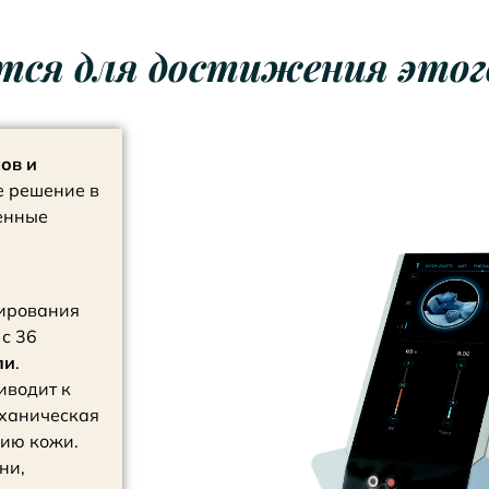
ется для достижения это
ов и
е решение в
менные
лирования
с 36
ли
.
иводит к
еханическая
ию кожи.
ни,