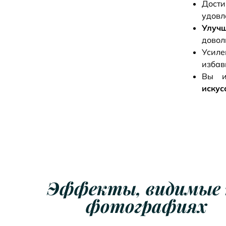
Дос
удовл
Улуч
довол
Усил
избав
Вы и
искус
Эффекты, видимые 
фотографиях