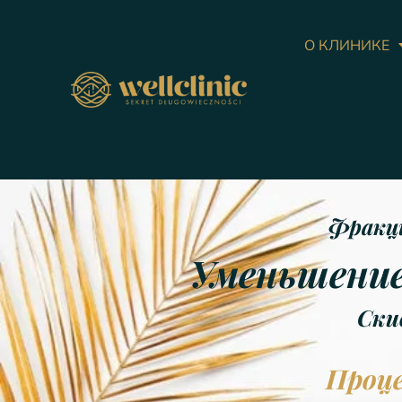
О КЛИНИКЕ
Фракци
Уменьшение
Ски
Проце