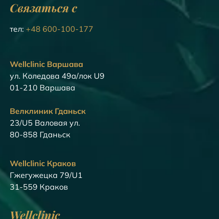
Связаться с
тел:
+48 600-100-177
Wellclinic Варшава
ул. Коледова 49а/лок U9
01-210 Варшава
Велклиник Гданьск
23/U5 Валовая ул.
80-858 Гданьск
Wellclinic Краков
Гжегужецка 79/U1
31-559 Краков
Wellclinic