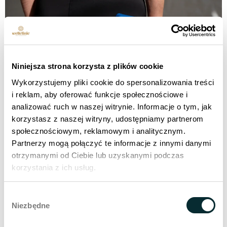
Niniejsza strona korzysta z plików cookie
Wykorzystujemy pliki cookie do spersonalizowania treści
i reklam, aby oferować funkcje społecznościowe i
analizować ruch w naszej witrynie. Informacje o tym, jak
Коррекция фигуры не дает вам спать по ночам? Вы
korzystasz z naszej witryny, udostępniamy partnerom
мечтаете об идеальных бедрах и ягодицах?
społecznościowym, reklamowym i analitycznym.
Познакомьтесь с WELLBODY - запатентованной
Partnerzy mogą połączyć te informacje z innymi danymi
терапией коррекции фигуры, которую предлагает
otrzymanymi od Ciebie lub uzyskanymi podczas
Wellclinic. Благодаря современным технологиям и
korzystania z ich usług.
индивидуальному подходу WELLBODY эффективно
улучшает контуры тела, уменьшает целлюлит и
Wybór
делает кожу более упругой. Благодаря WELLBODY
Niezbędne
zgody
упругие ягодицы не будут недостижимы. Наш
инновационный метод сочетает [...].