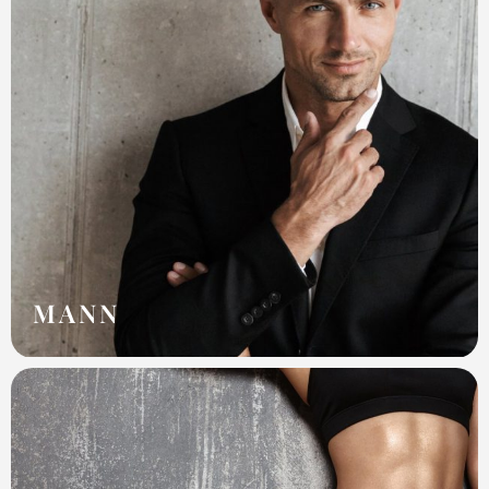
Gesichtsverjüngung
Reduzierung von Falten
Endolifting 4D
Die Beseitigung des zweiten Kinns
Akne-Behandlung
MANN
Entfernen von Fett
Gesichtsverjüngung
Behandlung von Alopezie