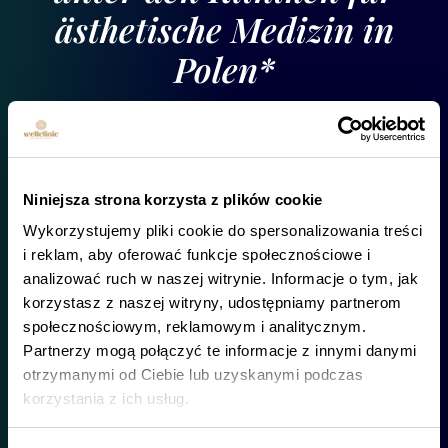
ästhetische Medizin in
Polen*
Warschau ∙ Danzig ∙ Krakau
*„Ranking der besten Kliniken für ästhetische Medizin in
Polen 2026”*”
Niniejsza strona korzysta z plików cookie
Quelle: urodaportal.pl
Wykorzystujemy pliki cookie do spersonalizowania treści
i reklam, aby oferować funkcje społecznościowe i
analizować ruch w naszej witrynie. Informacje o tym, jak
korzystasz z naszej witryny, udostępniamy partnerom
społecznościowym, reklamowym i analitycznym.
Partnerzy mogą połączyć te informacje z innymi danymi
otrzymanymi od Ciebie lub uzyskanymi podczas
korzystania z ich usług.