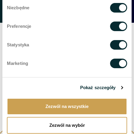
Wybór
Niezbędne
zgody
Preferencje
Unser Team
Statystyka
Täglich,
75 Fachleute
in der Wellclinic in
Warschau,
Gdańsk und Krakau
hilft mehreren hundert Patienten
Marketing
Qualität verbessern
lebt.
Warschau
Danzig
Krakau
Pokaż szczegóły
Zezwól na wszystkie
Zezwól na wybór