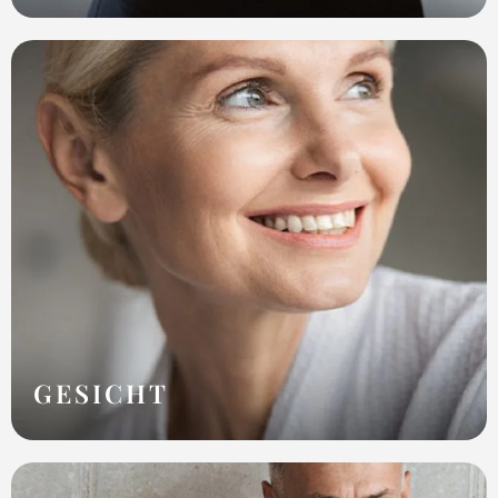
Entfernen von Fett
Beseitigung von Cellulite an den Oberschenkeln
Die Modellierung des Gesäßes
Bauchdeckenstraffung nach der Schwangerschaft
Entfernung von Narben und Dehnungsstreifen
GESICHT
Modellierung der Lippen