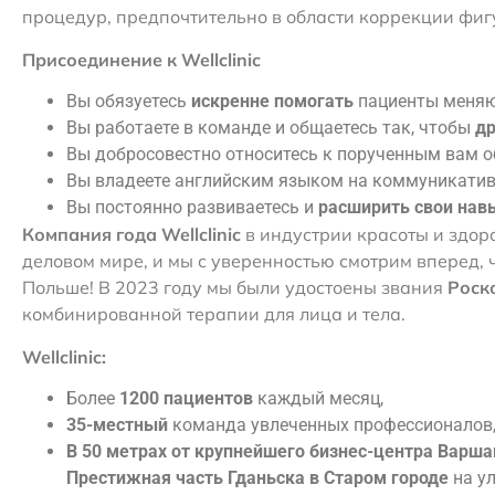
процедур, предпочтительно в области коррекции фиг
Присоединение к Wellclinic
Вы обязуетесь
искренне помогать
пациенты меняю
Вы работаете в команде и общаетесь так, чтобы
д
Вы добросовестно относитесь к порученным вам 
Вы владеете английским языком на коммуникатив
Вы постоянно развиваетесь и
расширить свои нав
Компания года Wellclinic
в индустрии красоты и здор
деловом мире, и мы с уверенностью смотрим вперед, 
Польше! В 2023 году мы были удостоены звания
Роск
комбинированной терапии для лица и тела.
Wellclinic:
Более
1200 пациентов
каждый месяц,
35-местный
команда увлеченных профессионалов
В 50 метрах от крупнейшего бизнес-центра Варш
Престижная часть Гданьска в Старом городе
на у