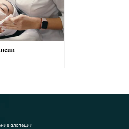
ансии
ение алопеции