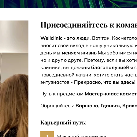
Присоединяйтесь к коман
Wellclinic - это люди
. Вот так. Косметол
вносит свой вклад в нашу уникальную
день
мы меняем жизнь
Мы заботимся не
но и друг о друге. Поэтому, если вы хо
клинике, вы должны
благополучие
Вы с
повседневной жизни, хотите стать час
энтузиастов -
Прекрасно, что вы здесь!
Путь к предметам
Мастер-класс косме
Обращайтесь:
Варшава, Гданьск, Крак
Карьерный путь:
1
Младший косметолог