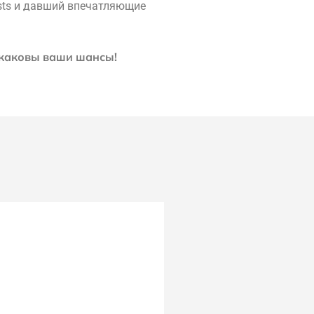
ists и давший впечатляющие
 каковы ваши шансы!