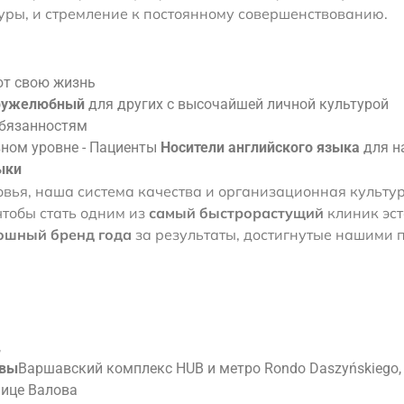
уры, и стремление к постоянному совершенствованию.
т свою жизнь
ружелюбный
для других с высочайшей личной культурой
обязанностям
ном уровне - Пациенты
Носители английского языка
для на
ыки
овья, наша система качества и организационная культу
чтобы стать одним из
самый быстрорастущий
клиник эст
ошный бренд года
за результаты, достигнутые нашими 
,
авы
Варшавский комплекс HUB и метро Rondo Daszyńskiego,
лице Валова