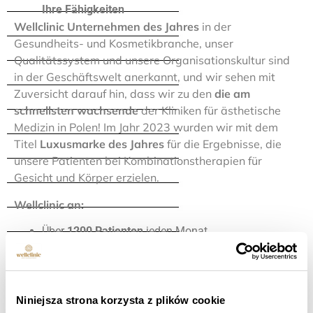
Ihre Fähigkeiten
Wellclinic Unternehmen des Jahres
in der
Gesundheits- und Kosmetikbranche, unser
Qualitätssystem und unsere Organisationskultur sind
in der Geschäftswelt anerkannt, und wir sehen mit
Zuversicht darauf hin, dass wir zu den
die am
schnellsten wachsende
der Kliniken für ästhetische
Medizin in Polen! Im Jahr 2023 wurden wir mit dem
Titel
Luxusmarke des Jahres
für die Ergebnisse, die
unsere Patienten bei Kombinationstherapien für
Gesicht und Körper erzielen.
Wellclinic an:
Über
1200 Patienten
jeden Monat,
35-Sitzer
ein Team von leidenschaftlichen
Fachleuten,
50 Meter vom größten Geschäftszentrum
Warschaus entfernt
Warschau HUB-Komplex und
Niniejsza strona korzysta z plików cookie