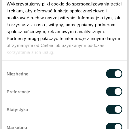
Rondo Daszyńskiego Metro, großartige Lage im
Wykorzystujemy pliki cookie do spersonalizowania treści
prestigeträchtiger Teil von Gdańsk in der Altstadt
i reklam, aby oferować funkcje społecznościowe i
in der Wałowa-Straße
analizować ruch w naszej witrynie. Informacje o tym, jak
Über
100 fortschrittliche proprietäre
korzystasz z naszej witryny, udostępniamy partnerom
Behandlungsverfahren
entwickelt von Wellclinic
społecznościowym, reklamowym i analitycznym.
Specialists, mit spektakulären Ergebnissen,
Partnerzy mogą połączyć te informacje z innymi danymi
Transparenter Entwicklungspfad.
otrzymanymi od Ciebie lub uzyskanymi podczas
Sind Sie der Meinung, dass Sie unsere Anforderungen
korzystania z ich usług.
erfüllen und diese Stelle wie für Sie geschaffen ist?
Bewerben Sie sich und sehen Sie, wie Ihre Chancen
Wybór
stehen!
Niezbędne
zgody
Preferencje
Zuständigkeiten
Statystyka
Was Sie gewinnen
Marketing