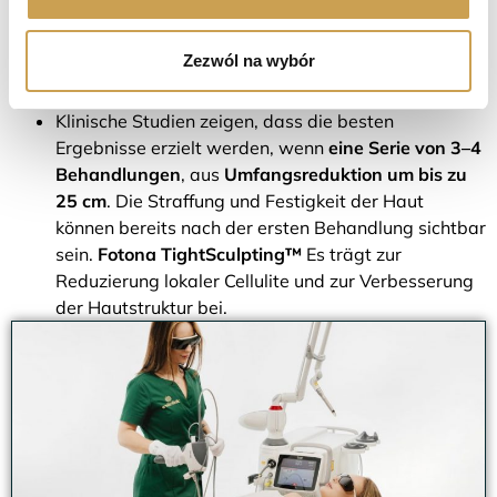
sichtbar.
Die Ergebnisse sind unmittelbar nach der
Zezwól na wybór
Behandlung sichtbar – eine Umfangreduktion von
bis zu 7 cm.
Klinische Studien zeigen, dass die besten
Ergebnisse erzielt werden, wenn
eine Serie von 3–4
Behandlungen
, aus
Umfangsreduktion um bis zu
25 cm
. Die Straffung und Festigkeit der Haut
können bereits nach der ersten Behandlung sichtbar
sein.
Fotona TightSculpting™
Es trägt zur
Reduzierung lokaler Cellulite und zur Verbesserung
der Hautstruktur bei.