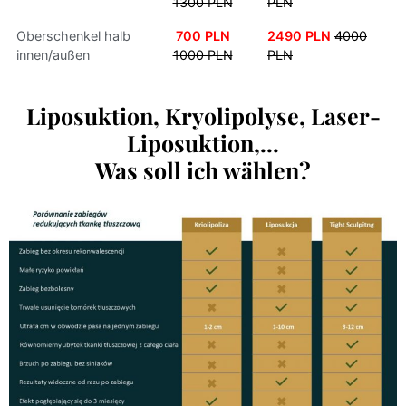
1300 PLN
PLN
Oberschenkel halb
700 PLN
2490 PLN
4000
innen/außen
1000 PLN
PLN
Liposuktion, Kryolipolyse, Laser-
Liposuktion,...
Was soll ich wählen?