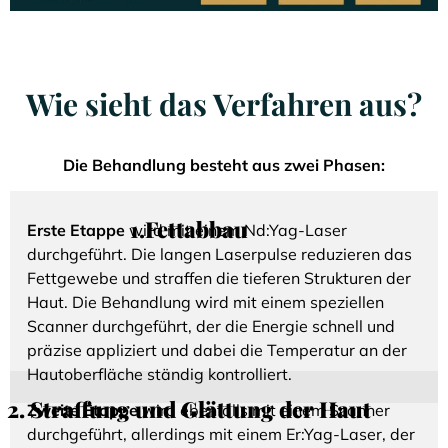
Wie sieht das Verfahren aus?
Die Behandlung besteht aus zwei Phasen:
1.
Fettabbau
Erste Etappe
wird mit einem Nd:Yag-Laser
durchgeführt. Die langen Laserpulse reduzieren das
Fettgewebe und straffen die tieferen Strukturen der
Haut. Die Behandlung wird mit einem speziellen
Scanner durchgeführt, der die Energie schnell und
präzise appliziert und dabei die Temperatur an der
Hautoberfläche ständig kontrolliert.
2. Straffung und Glättung der Haut
Zweite Etappe
wird ebenfalls mit einem Scanner
durchgeführt, allerdings mit einem Er:Yag-Laser, der