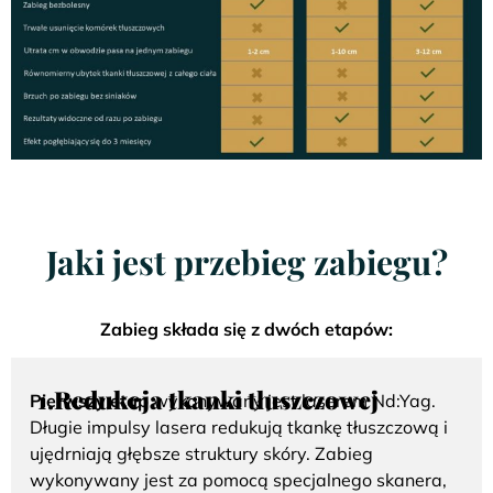
Jaki jest przebieg zabiegu?
Zabieg składa się z dwóch etapów:
1.
Redukcja tkanki tłuszczowej
Pierwszy etap
wykonywany jest laserem Nd:Yag.
Długie impulsy lasera redukują tkankę tłuszczową i
ujędrniają głębsze struktury skóry. Zabieg
wykonywany jest za pomocą specjalnego skanera,