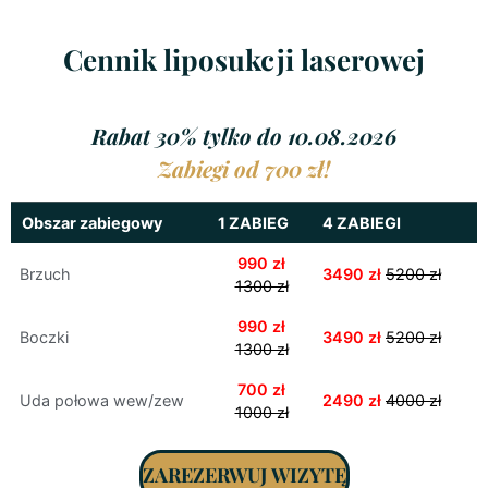
Cennik liposukcji laserowej
Rabat 30% tylko do 10.08.2026
Zabiegi od 700 zł!
Obszar zabiegowy
1 ZABIEG
4 ZABIEGI
990 zł
Brzuch
3490 zł
5200 zł
1300 zł
990 zł
Boczki
3490 zł
5200 zł
1300 zł
700 zł
Uda połowa wew/zew
2490 zł
4000 zł
1000 zł
ZAREZERWUJ WIZYTĘ