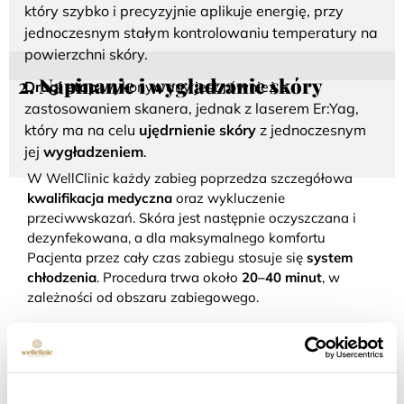
który szybko i precyzyjnie aplikuje energię, przy
jednoczesnym stałym kontrolowaniu temperatury na
powierzchni skóry.
2. Napinanie i wygładzanie skóry
Drugi etap
wykonywany jest również z
zastosowaniem skanera, jednak z laserem Er:Yag,
który ma na celu
ujędrnienie skóry
z jednoczesnym
jej
wygładzeniem
.
W WellClinic każdy zabieg poprzedza szczegółowa
kwalifikacja medyczna
oraz wykluczenie
przeciwwskazań. Skóra jest następnie oczyszczana i
dezynfekowana, a dla maksymalnego komfortu
Pacjenta przez cały czas zabiegu stosuje się
system
chłodzenia
. Procedura trwa około
20–40 minut
, w
zależności od obszaru zabiegowego.