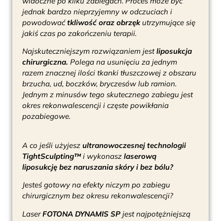
widoczne po kilku zabiegach. Proces może być
jednak bardzo nieprzyjemny w odczuciach i
powodować
tkliwość oraz obrzęk
utrzymujące się
jakiś czas po zakończeniu terapii.
Najskuteczniejszym rozwiązaniem jest
liposukcja
chirurgiczna.
Polega na usunięciu za jednym
razem znacznej ilości tkanki tłuszczowej z obszaru
brzucha, ud, boczków, bryczesów lub ramion.
Jednym z minusów tego skutecznego zabiegu jest
okres rekonwalescencji i częste powikłania
pozabiegowe.
A co jeśli użyjesz
ultranowoczesnej technologii
TightSculpting™
i wykonasz
laserową
liposukcję
bez naruszania skóry i bez bólu?
Jesteś gotowy na efekty niczym po zabiegu
chirurgicznym bez okresu rekonwalescencji?
Laser
FOTONA DYNAMIS SP
jest najpotężniejszą