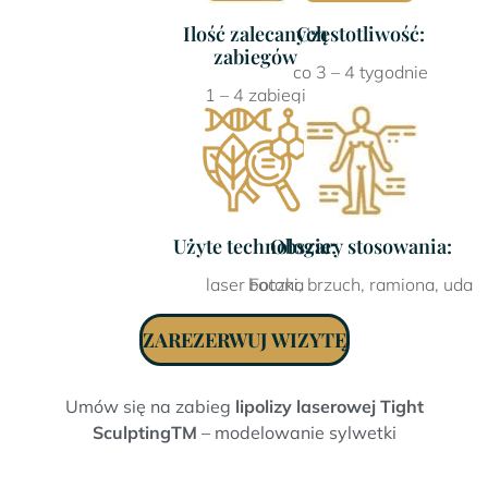
Ilość zalecanych
Częstotliwość:
zabiegów
co 3 – 4 tygodnie
1 – 4 zabiegi
Użyte technologie:
Obszary stosowania:
laser Fotona
boczki, brzuch, ramiona, uda
ZAREZERWUJ WIZYTĘ
Umów się na zabieg
lipolizy laserowej Tight
SculptingTM
– modelowanie sylwetki