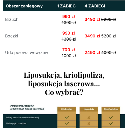
Obszar zabiegowy
1 ZABIEG
4 ZABIEGI
990 zł
Brzuch
3490 zł
5200 zł
1300 zł
990 zł
Boczki
3490 zł
5200 zł
1300 zł
700 zł
Uda połowa wew/zew
2490 zł
4000 zł
1000 zł
Liposukcja, kriolipoliza,
liposukcja laserowa…
Co wybrać?