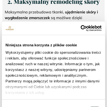
2. Maksymalny remodeling skóry
Maksymalna przebudowa tkanki,
ujędrnienie skóry i
wygładzenie zmarszczek
są możliwe dzięki
kompleksowemu działaniu. Wykorzystujemy energię
mechaniczną –
36 cienkich jak włos igieł
z pozłacanej
stali i termiczną –
Radiofrekwencji Monopolarnej
.
Energia powoduje stymulację produkcji kolagenu i
Niniejsza strona korzysta z plików cookie
elastyny w skórze i zwiększoną grubość, jędrność i
elastyczność skóry.
Wykorzystujemy pliki cookie do spersonalizowania treści
i reklam, aby oferować funkcje społecznościowe i
analizować ruch w naszej witrynie. Informacje o tym, jak
W
Wellclinic
zabieg ten zawsze poprzedzony jest
korzystasz z naszej witryny, udostępniamy partnerom
szczegółowym wywiadem zdrowotnym Pacjenta w
społecznościowym, reklamowym i analitycznym.
celu wykluczenia ewentualnych przeciwwskazań.
Partnerzy mogą połączyć te informacje z innymi danymi
Następnie skórę poddaje się oczyszczeniu i
otrzymanymi od Ciebie lub uzyskanymi podczas
dezynfekcji. Należy usunąć wszelką biżuterię z
korzystania z ich usług.
obszaru zastosowania.
Wybór