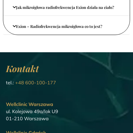
Jak mikroigłowa radiofrekwencja Exion działa na ciało?
Exion – Radiofrekwencja mikroigłowa co to jest?
Kontakt
tel.:
+48 600-100-177
Wellclinic Warszawa
ul. Kolejowa 49a/lok U9
01-210 Warszawa
Wellclinic Gdańsk