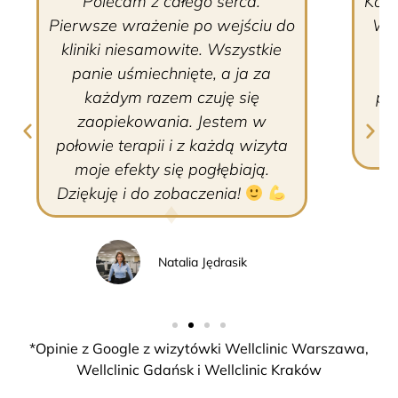
Polecam z całego serca.
Korz
Pierwsze wrażenie po wejściu do
Wel
kliniki niesamowite. Wszystkie
Z
panie uśmiechnięte, a ja za
każdym razem czuję się
pr
zaopiekowania. Jestem w
j
połowie terapii i z każdą wizyta
moje efekty się pogłębiają.
Dziękuję i do zobaczenia!
Natalia Jędrasik
*Opinie z Google z wizytówki Wellclinic Warszawa,
Wellclinic Gdańsk i Wellclinic Kraków