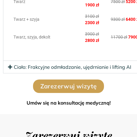
Twarz
7500 zł
5200 
1900 zł
3100 zł
Twarz + szyja
9300 zł
6400 
2300 zł
3900 zł
Twarz, szyja, dekolt
11700 zł
7900
2800 zł
Ciało: Frakcyjne odmładzanie, ujędrnianie i lifting AI
Zarezerwuj wizytę
Umów się na konsultację medyczną!
Zarezerwuj wizytę