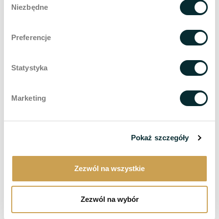
Niezbędne
zgody
Zarezerwuj wizytę
Preferencje
Umów się konsultacje medyczną
Statystyka
Jakich rezultatów możesz się
Marketing
spodziewać?
Efekt liftingu bez operacji –
Ujędrnienie skóry bez
konieczności chirurgicznej interwencji.
Pokaż szczegóły
Naturalny wygląd
– Skuteczna
redukcja
zmarszczek AI
bez efektu „zamrożonej twarzy”
Zezwól na wszystkie
Szybkie rezultaty
– Widoczne efekty już po kilku
zabiegach dzięki inteligentnemu dopasowaniu
terapii.
Zezwól na wybór
Równomierny koloryt skóry
– Poprawa kolorytu i