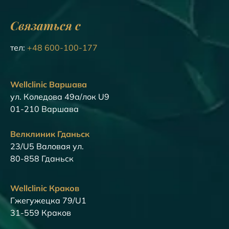
Связаться с
тел:
+48 600-100-177
Wellclinic Варшава
ул. Коледова 49а/лок U9
01-210 Варшава
Велклиник Гданьск
23/U5 Валовая ул.
80-858 Гданьск
Wellclinic Краков
Гжегужецка 79/U1
31-559 Краков