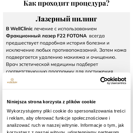
Как проходит процедура?
Лазерный пилинг
В WellClinic
лечение с использованием
Фракционный лазер F22 FOTONA
всегда
предшествует подробная история болезни и
исключение любых противопоказаний. Затем кожа
подвергается удалению макияжа и очищению.
Врач эстетической медицины подберет
соответствующую программу для достижения
наилучшего результата с учетом потребностей
вашей кожи.
Чтобы свести к минимуму дискомфорт и болевые
Niniejsza strona korzysta z plików cookie
ощущения, кожу постоянно охлаждают
специальным кулером. Благодаря этому нет
Wykorzystujemy pliki cookie do spersonalizowania treści
необходимости обезболивать ее кремом, что
i reklam, aby oferować funkcje społecznościowe i
требует как минимум
30-минутная экономия
Ваше
analizować ruch w naszej witrynie. Informacje o tym, jak
время. После процедуры вы получите полные
korzystasz z naszej witryny, udostępniamy partnerom