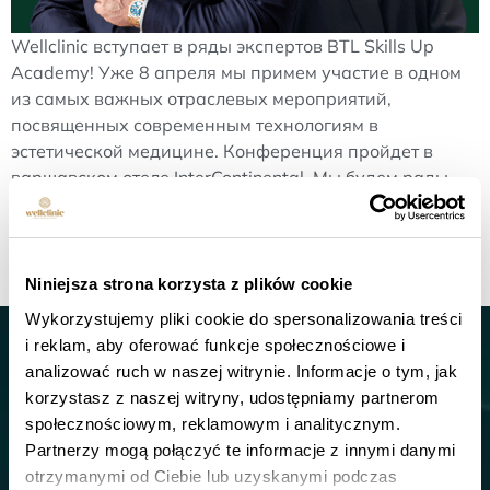
Wellclinic вступает в ряды экспертов BTL Skills Up
Academy! Уже 8 апреля мы примем участие в одном
из самых важных отраслевых мероприятий,
посвященных современным технологиям в
эстетической медицине. Конференция пройдет в
варшавском отеле InterContinental. Мы будем рады
поделиться своими знаниями, страстью и опытом -
как в области контурной пластики тела, так и в
создании бренда на основе [...]...
Niniejsza strona korzysta z plików cookie
Wykorzystujemy pliki cookie do spersonalizowania treści
i reklam, aby oferować funkcje społecznościowe i
Связаться с
analizować ruch w naszej witrynie. Informacje o tym, jak
korzystasz z naszej witryny, udostępniamy partnerom
тел:
+48 600-100-177
społecznościowym, reklamowym i analitycznym.
Partnerzy mogą połączyć te informacje z innymi danymi
otrzymanymi od Ciebie lub uzyskanymi podczas
Wellclinic Варшава