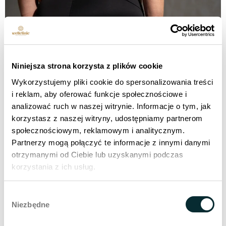
Niniejsza strona korzysta z plików cookie
Wykorzystujemy pliki cookie do spersonalizowania treści
i reklam, aby oferować funkcje społecznościowe i
analizować ruch w naszej witrynie. Informacje o tym, jak
korzystasz z naszej witryny, udostępniamy partnerom
Body Shaping hält Sie nachts wach? Träumen Sie von
społecznościowym, reklamowym i analitycznym.
perfekt modellierten Oberschenkeln und Gesäß? Lernen
Partnerzy mogą połączyć te informacje z innymi danymi
Sie WELLBODY kennen - eine von Wellclinic entwickelte
otrzymanymi od Ciebie lub uzyskanymi podczas
Körperformungstherapie. Dank moderner Technologien
korzystania z ich usług.
und einem individuellen Ansatz verbessert WELLBODY
effektiv die Körperkonturen, reduziert Cellulite und strafft
Wybór
die Haut. Dank WELLBODY wird ein straffer Po nicht
Niezbędne
zgody
unerreichbar sein. Unsere innovative Methode kombiniert
[...].