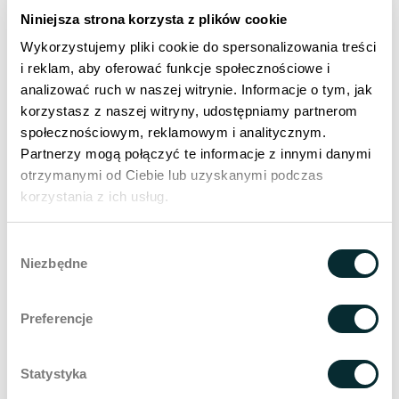
Niniejsza strona korzysta z plików cookie
Wykorzystujemy pliki cookie do spersonalizowania treści
i reklam, aby oferować funkcje społecznościowe i
analizować ruch w naszej witrynie. Informacje o tym, jak
korzystasz z naszej witryny, udostępniamy partnerom
Denken Sie an eine Person, die die Reise zu einem
społecznościowym, reklamowym i analitycznym.
gesünderen Körper erfolgreich abgeschlossen hat. Das
Partnerzy mogą połączyć te informacje z innymi danymi
könnte ein Freund von Ihnen sein, ein Arbeitskollege oder
otrzymanymi od Ciebie lub uzyskanymi podczas
vielleicht Sie selbst. Erfolge bei der Gewichtsabnahme,
korzystania z ich usług.
insbesondere mit Hilfe moderner medikamentöser
Therapien wie Ozempic oder Mounjaro, sind ein Grund
Wybór
zum Feiern. Doch mit diesem Triumph kommt eine neue
Niezbędne
zgody
und unerwartete Herausforderung für die Gesichts- und
Körperästhetik. Die Dynamik [...]
Preferencje
Der Effekt des "eingefallenen
Gesichts": Wie Gewichtsverlust
Statystyka