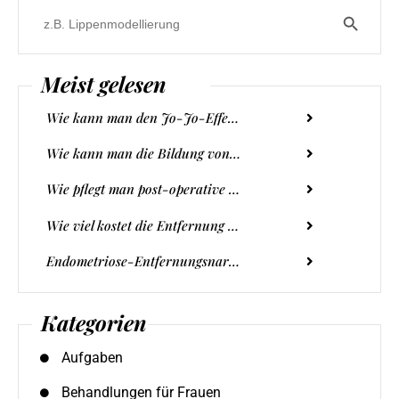
Search B
Search
for:
Meist gelesen
Wie kann man den Jo-Jo-Effekt beim Abnehmen vermeiden?
Wie kann man die Bildung von Haarkurven verhindern?
Wie pflegt man post-operative Narben? 7 Tipps zum Verschwinden von Narben￼.
Wie viel kostet die Entfernung von Narben?
Endometriose-Entfernungsnarbe - wie lässt sie sich wirksam entfernen?
Kategorien
Aufgaben
Behandlungen für Frauen