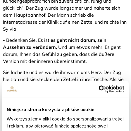
Kundengespräch: "Ich bin zuversichtlich, ruhig und
glücklich". Der Zug wurde langsamer und näherte sich
dem Hauptbahnhof. Der Mann schrieb die
Internetadresse der Klinik auf einen Zettel und reichte ihn
Sylvia.
- Bedenken Sie. Es ist
es geht nicht darum, sein
Aussehen zu verändern,
Und um etwas mehr. Es geht
darum, Ihnen das Gefühl zu geben, dass die äußere
Version mit der inneren übereinstimmt.
Sie lächelte und es wurde ihr warm ums Herz. Der Zug
hielt an und sie steckte den Zettel in ihre Tasche. Als sie
den Bahnsteig betrat, fühlte sie sich leichter. Als ob sie
sich bereits entschieden hätte.
An diesem Abend, als Sylvia in den Spiegel schaute, sah
Niniejsza strona korzysta z plików cookie
sie
konnte sie nicht mehr nur die Falten des Löwen
sehen
. Sie sah eine Frau, die jeden Tag für ihre Träume
Wykorzystujemy pliki cookie do spersonalizowania treści
kämpft, die das Chaos der Logistik organisiert, die es
i reklam, aby oferować funkcje społecznościowe i