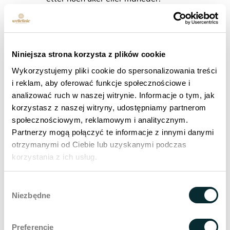
3-6 måneder
- nytt hår begynner å dukke opp,
og tettheten øker gradvis.
12-18 måneder
- Den endelige effekten av
Niniejsza strona korzysta z plików cookie
hårrestaurering er vanligvis synlig etter 12-18
Wykorzystujemy pliki cookie do spersonalizowania treści
måneder, når håret har nådd full modenhet og
i reklam, aby oferować funkcje społecznościowe i
tetthet.
analizować ruch w naszej witrynie. Informacje o tym, jak
Hvordan ser en
korzystasz z naszej witryny, udostępniamy partnerom
społecznościowym, reklamowym i analitycznym.
hårtransplantasjonsprosedyre
Partnerzy mogą połączyć te informacje z innymi danymi
ut hos Wellclinic? Lær om de
otrzymanymi od Ciebie lub uzyskanymi podczas
korzystania z ich usług.
innovative løsningene som kan
hjelpe deg med å bekjempe
Wybór
Niezbędne
skallethet!
zgody
Laser
behandling av alopecia
hos Wellclinic er en
Preferencje