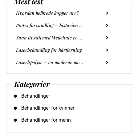
Mest lest
Hvordan helbrede kopper arr?
Piotrs forvandling – historien om Quantum Face-behandlingen
Sunn livsstil med Wellclinic er nøkkelen til 2024-metamorfosen
Laserbehandling for hårfjerning
Laserlipolyse – en moderne metode for kroppsformning og reduksjon av lokalt fettvev
Kategorier
Behandlinger
Behandlinger for kvinner
Behandlinger for menn