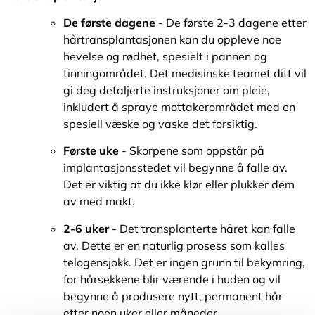
De første dagene
- De første 2-3 dagene etter
hårtransplantasjonen kan du oppleve noe
hevelse og rødhet, spesielt i pannen og
tinningområdet. Det medisinske teamet ditt vil
gi deg detaljerte instruksjoner om pleie,
inkludert å spraye mottakerområdet med en
spesiell væske og vaske det forsiktig.
Første uke
- Skorpene som oppstår på
implantasjonsstedet vil begynne å falle av.
Det er viktig at du ikke klør eller plukker dem
av med makt.
2-6 uker
- Det transplanterte håret kan falle
av. Dette er en naturlig prosess som kalles
telogensjokk. Det er ingen grunn til bekymring,
for hårsekkene blir værende i huden og vil
begynne å produsere nytt, permanent hår
etter noen uker eller måneder.