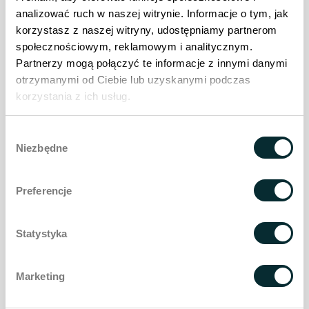
analizować ruch w naszej witrynie. Informacje o tym, jak
Bestill en time
korzystasz z naszej witryny, udostępniamy partnerom
społecznościowym, reklamowym i analitycznym.
Ring
Partnerzy mogą połączyć te informacje z innymi danymi
otrzymanymi od Ciebie lub uzyskanymi podczas
vi vil gjøre en avtale for deg
korzystania z ich usług.
+48 600 100 177
Wybór
Niezbędne
zgody
Preferencje
Statystyka
Kontaktskjema
Marketing
Navn