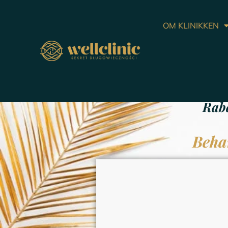
OM KLINIKKEN
Fjerning av st
Raba
Beha