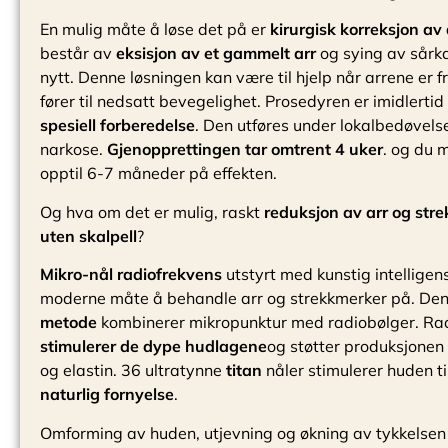
En mulig måte å løse det på er
kirurgisk korreksjon av 
består av
eksisjon av et gammelt arr
og sying av sårk
nytt. Denne løsningen kan være til hjelp når arrene er 
fører til nedsatt bevegelighet. Prosedyren er imidlertid
spesiell forberedelse
. Den utføres under lokalbedøvelse
narkose.
Gjenopprettingen tar omtrent 4 uker
. og du 
opptil 6-7 måneder på effekten.
Og hva om det er mulig, raskt
reduksjon av arr og str
uten skalpell
?
Mikro-nål radiofrekvens
utstyrt med kunstig intelligen
moderne måte å behandle arr og strekkmerker på. De
metode
kombinerer mikropunktur med radiobølger. Ra
stimulerer de dype hudlagene
og støtter produksjonen
og elastin. 36 ultratynne
titan
nåler stimulerer huden til
naturlig fornyelse
.
Omforming av huden, utjevning og økning av tykkelsen k