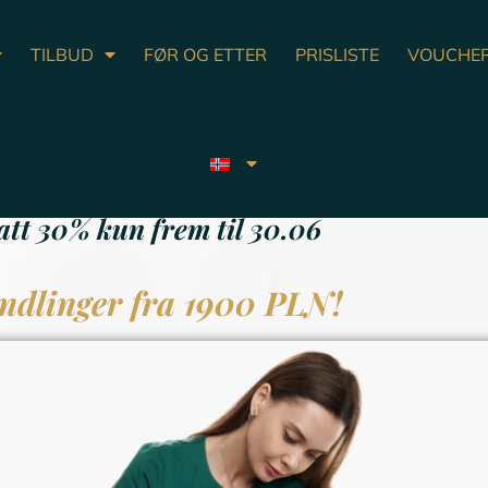
TILBUD
FØR OG ETTER
PRISLISTE
VOUCHE
rekkmerker og arr på kr
tt 30% kun frem til 30.06
ndlinger fra 1900 PLN!