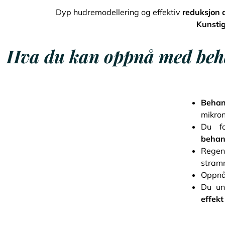
Dyp hudremodellering og effektiv
reduksjon a
Kunstig
Hva du kan oppnå med behan
Behan
mikro
Du fo
behan
Regen
stramm
Oppn
Du un
effekt