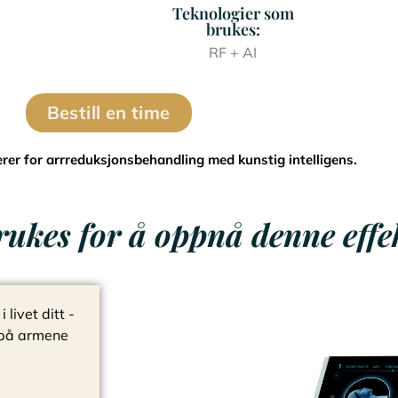
Teknologier som
brukes:
RF + AI
Bestill en time
erer for arrreduksjonsbehandling med kunstig intelligens.
ukes for å oppnå denne effe
livet ditt -
 på armene