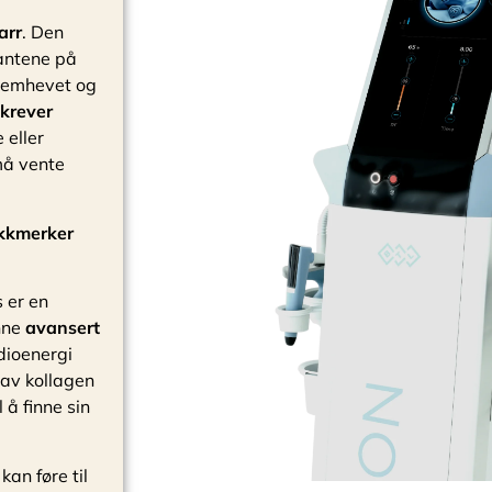
arr
. Den
antene på
fremhevet og
krever
 eller
må vente
ekkmerker
s er en
nne
avansert
dioenergi
 av kollagen
 å finne sin
an føre til