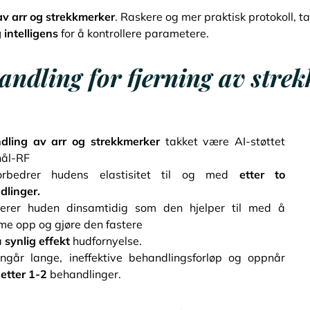
v arr og strekkmerker
. Raskere og mer praktisk protokoll, t
 intelligens
for å kontrollere parametere.
dling for fjerning av strek
dling av arr og strekkmerker
takket være AI-støttet
nål-RF
rbedrer hudens elastisitet til og med
etter to
dlinger.
erer huden din
samtidig som den hjelper til med å
e opp og gjøre den fastere
å
synlig effekt
hudfornyelse.
ngår lange, ineffektive behandlingsforløp og oppnår
 etter 1-2
behandlinger.