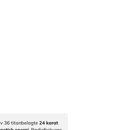
av 36 titanbelagte
24 karat
netisk energi
. Radiofrekvens