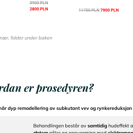
3900 PLN
2800 PLN
11700 PLN
7900 PLN
knær, folder under baken
dan er prosedyren?
når dyp remodellering av subkutant vev og rynkereduksjon
Behandlingen består av
samtidig
hudeffekt 
złotem
nåler og oppvarming med
elektromag