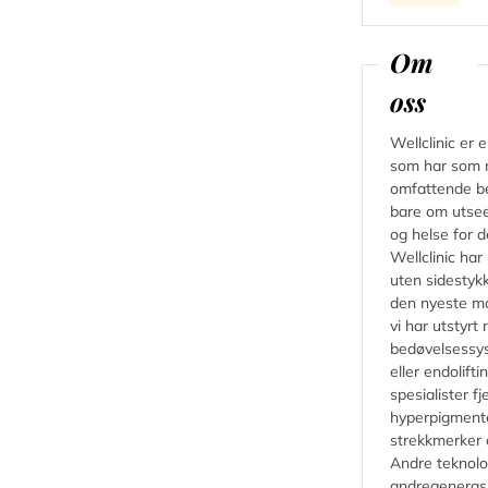
Om
oss
Wellclinic er 
som har som m
omfattende be
bare om utse
og helse for 
Wellclinic ha
uten sidestykk
den nyeste mo
vi har utstyrt
bedøvelsessys
eller endolifti
spesialister fj
hyperpigmenter
strekkmerker
Andre teknolo
andregenerasj