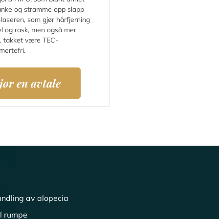
slanke og stramme opp slapp
laseren, som gjør hårfjerning
el og rask, men også mer
, takket være TEC-
mertefri.
jør en avtale
ndling av alopecia
ll rumpe