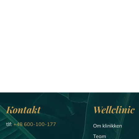
Kontakt
Wellclinic
tlf:
+48 600-100-177
Om klinikken
Team