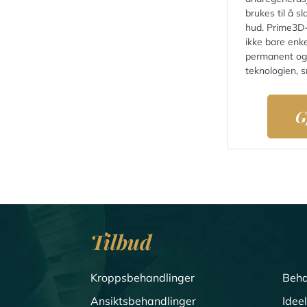
brukes til å 
hud. Prime3D-
ikke bare enk
permanent og
teknologien, s
G
Tilbud
Kroppsbehandlinger
Beha
Ansiktsbehandlinger
Idee