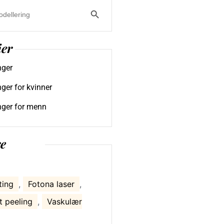
Search Button
ier
nger
ger for kvinner
nger for menn
e
ting
,
Fotona laser
,
t peeling
,
Vaskulær