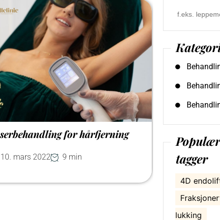
Search
for:
Kategor
Behandli
Behandlin
Behandli
serbehandling for hårfjerning
Populær
tagger
10. mars 2022
9 min
4D endolif
Fraksjoner
lukking