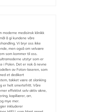
en moderne medisinsk klinikk
ål å gi kundene våre
handling. Vi bryr oss ikke
ende, men også om velvære
dem som kommer til oss.
r ultramoderne utstyr som er
e i Polen. Det er nok å nevne
dellen av Foton-laseren, som
 med et dedikert
tem, takket være at slanking
ng er helt smertefritt. Våre
erner effektivt selv aktiv akne,
ing, kapillærer, arr,
 og mye mer.
gier inkluderer
ons HIFU, som blant annet