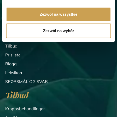
Wellclinic
Zezwól na wszystkie
Om klinikken
Zezwól na wybór
Team
Tilbud
Prisliste
Blogg
Leksikon
SPØRSMÅL OG SVAR
Tilbud
Kroppsbehandlinger