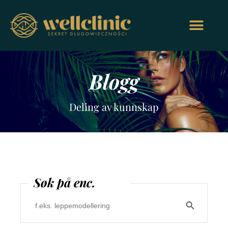
Blogg
Deling av kunnskap
Søk på enc.
Search Butt
Search
for: