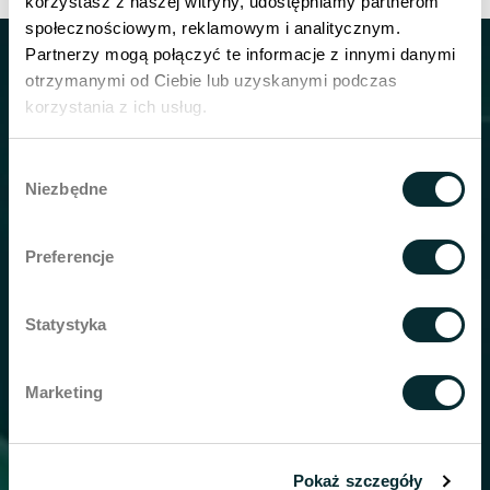
korzystasz z naszej witryny, udostępniamy partnerom
społecznościowym, reklamowym i analitycznym.
Partnerzy mogą połączyć te informacje z innymi danymi
Kontakt
otrzymanymi od Ciebie lub uzyskanymi podczas
korzystania z ich usług.
tlf:
+48 600-100-177
Wybór
Niezbędne
zgody
Wellclinic Warszawa
ul. Kolejowa 49a/lok U9
Preferencje
01-210 Warszawa
Wellclinic Gdansk
Statystyka
23/U5 Walowa St.
80-858 Gdansk
Marketing
Wellclinic Krakow
Grzegórzecka 79/U1
Pokaż szczegóły
31-559 Kraków