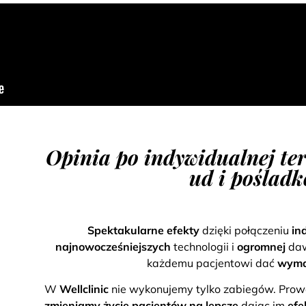
Opinia po indywidualnej te
ud i poślad
Spektakularne efekty
dzięki połączeniu
in
najnowocześniejszych
technologii i
ogromnej
daw
każdemu pacjentowi dać
wyma
W
Wellclinic
nie wykonujemy tylko zabiegów. Pro
zmieniamy życie pacjentów na lepsze
dając im
efe