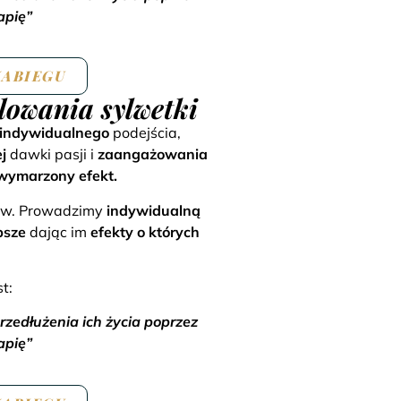
apię”
ZABIEGU
lowania sylwetki
indywidualnego
podejścia,
j
dawki pasji i
zaangażowania
wymarzony efekt.
gów. Prowadzimy
indywidualną
psze
dając im
efekty o których
t:
edłużenia ich życia poprzez
apię”