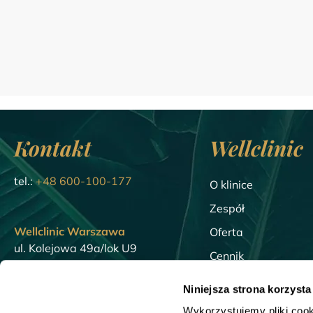
Kontakt
Wellclinic
tel.:
+48 600-100-177
O klinice
Zespół
Wellclinic Warszawa
Oferta
ul. Kolejowa 49a/lok U9
Cennik
01-210 Warszawa
Blog
Niniejsza strona korzysta
Wellclinic Gdańsk
Encyklopedia
Wykorzystujemy pliki cook