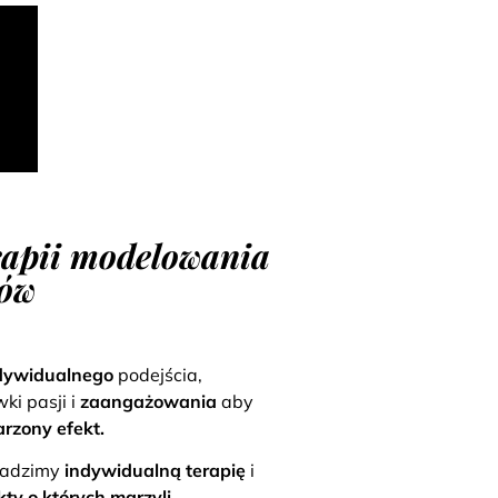
rapii modelowania
ków
dywidualnego
podejścia,
ki pasji i
zaangażowania
aby
rzony efekt.
wadzimy
indywidualną terapię
i
kty o których marzyli.