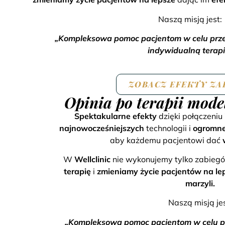
Naszą misją jest:
„Kompleksowa pomoc pacjentom w celu przed
indywidualną terapi
ZOBACZ EFEKTY ZA
Opinia po terapii mode
Spektakularne efekty
dzięki połączeniu
najnowocześniejszych
technologii i
ogromne
aby każdemu pacjentowi dać
W
Wellclinic
nie wykonujemy tylko zabie
terapię
i
zmieniamy życie pacjentów na le
marzyli.
Naszą misją jes
„Kompleksowa pomoc pacjentom w celu prz