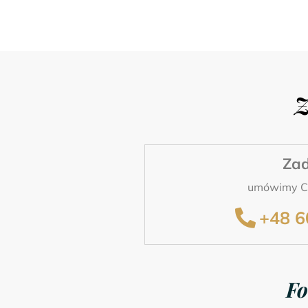
Z
Za
umówimy Ci
+48 6
Fo