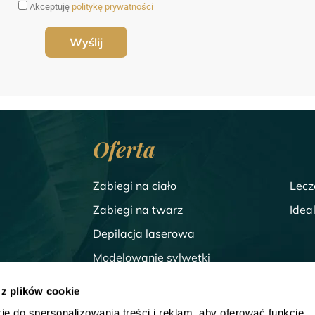
Akceptuję
politykę prywatności
Oferta
Zabiegi na ciało
Lecz
Zabiegi na twarz
Idea
Depilacja laserowa
Modelowanie sylwetki
Zabiegi dla mężczyzn
 z plików cookie
ie do spersonalizowania treści i reklam, aby oferować funkcje