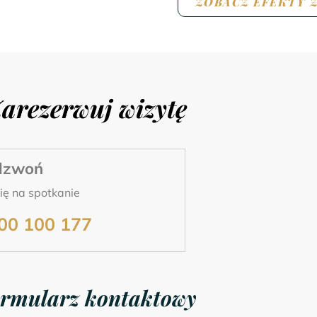
ZOBACZ EFEKTY 
arezerwuj wizytę
dzwoń
ę na spotkanie
00 100 177
rmularz kontaktowy