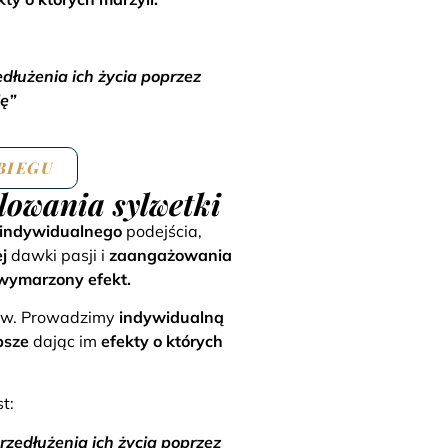
łużenia ich życia poprzez
ę”
BIEGU
lowania sylwetki
indywidualnego
podejścia,
j
dawki pasji i
zaangażowania
wymarzony efekt.
gów. Prowadzimy
indywidualną
psze
dając im
efekty o których
t:
edłużenia ich życia poprzez