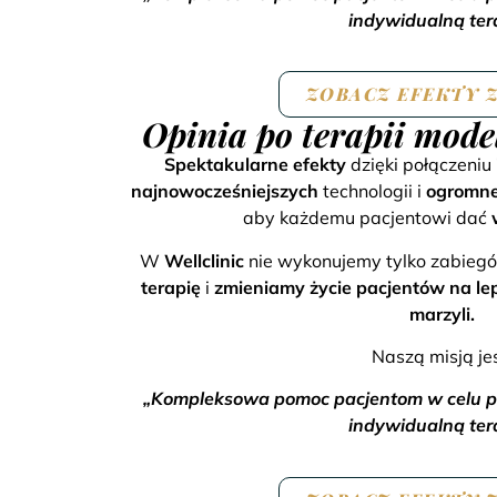
indywidualną ter
ZOBACZ EFEKTY 
Opinia po terapii mode
Spektakularne efekty
dzięki połączeniu
najnowocześniejszych
technologii i
ogromne
aby każdemu pacjentowi dać
W
Wellclinic
nie wykonujemy tylko zabie
terapię
i
zmieniamy życie pacjentów na le
marzyli.
Naszą misją jes
„Kompleksowa pomoc pacjentom w celu prz
indywidualną ter