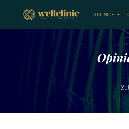
O KLINICE
Opini
Zo