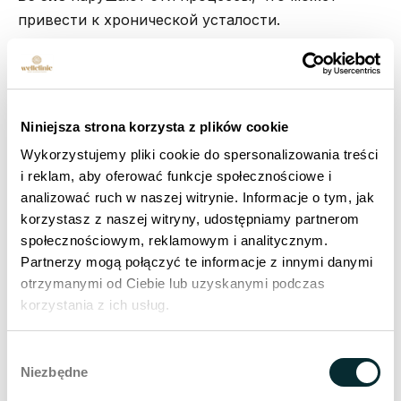
привести к хронической усталости.
Ранняя диагностика и правильно подобранная
терапия могут эффективно ограничить развитие
заболевания и повысить комфорт повседневного
Niniejsza strona korzysta z plików cookie
функционирования. Поэтому не стоит
Wykorzystujemy pliki cookie do spersonalizowania treści
недооценивать даже безобидные на первый
i reklam, aby oferować funkcje społecznościowe i
взгляд симптомы.
analizować ruch w naszej witrynie. Informacje o tym, jak
korzystasz z naszej witryny, udostępniamy partnerom
Узнать больше
społecznościowym, reklamowym i analitycznym.
Partnerzy mogą połączyć te informacje z innymi danymi
otrzymanymi od Ciebie lub uzyskanymi podczas
Может ли апноэ сна привести к
korzystania z ich usług.
смерти?
Wybór
В крайних случаях - без лечения,
тяжелое апноэ
Niezbędne
zgody
сна
может увеличить риск внезапных,