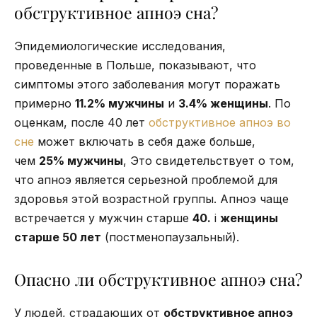
обструктивное апноэ сна?
Эпидемиологические исследования,
проведенные в Польше, показывают, что
симптомы этого заболевания могут поражать
примерно
11.2% мужчины
и
3.4% женщины
. По
оценкам, после 40 лет
обструктивное апноэ во
сне
может включать в себя даже больше,
чем
25% мужчины
, Это свидетельствует о том,
что апноэ является серьезной проблемой для
здоровья этой возрастной группы. Апноэ чаще
встречается у мужчин старше
40.
i
женщины
старше 50 лет
(постменопаузальный).
Опасно ли обструктивное апноэ сна?
У людей, страдающих от
обструктивное апноэ