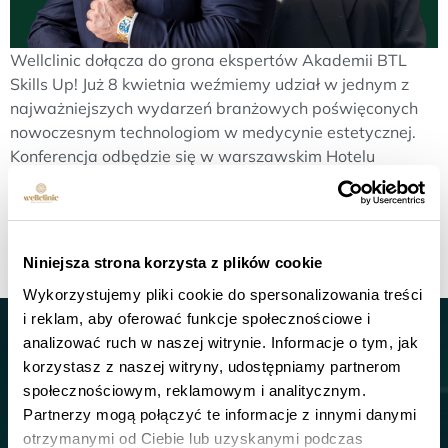
Wellclinic dołącza do grona ekspertów Akademii BTL
Skills Up! Już 8 kwietnia weźmiemy udział w jednym z
najważniejszych wydarzeń branżowych poświęconych
nowoczesnym technologiom w medycynie estetycznej.
Konferencja odbędzie się w warszawskim Hotelu
InterContinental. Z radością będziemy dzielić się naszą
wiedzą, pasją i doświadczeniem – zarówno w obszarze
modelowania sylwetki, jak i budowania marki opartej na
[…]
Niniejsza strona korzysta z plików cookie
Wykorzystujemy pliki cookie do spersonalizowania treści
i reklam, aby oferować funkcje społecznościowe i
Kontakt
analizować ruch w naszej witrynie. Informacje o tym, jak
korzystasz z naszej witryny, udostępniamy partnerom
społecznościowym, reklamowym i analitycznym.
tel.:
+48 600-100-177
Partnerzy mogą połączyć te informacje z innymi danymi
otrzymanymi od Ciebie lub uzyskanymi podczas