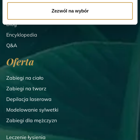
Oferta
Zezwól na wybór
Cennik
Blog
Encyklopedia
Q&A
Oferta
Zabiegi na ciało
Zabiegi na twarz
Depilacja laserowa
Modelowanie sylwetki
Zabiegi dla mężczyzn
Leczenie łysienia