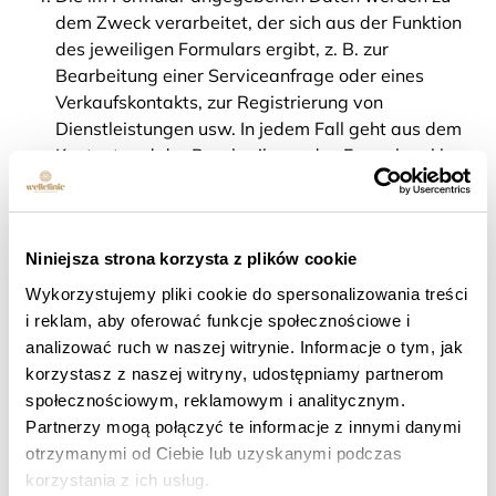
dem Zweck verarbeitet, der sich aus der Funktion
des jeweiligen Formulars ergibt, z. B. zur
Bearbeitung einer Serviceanfrage oder eines
Verkaufskontakts, zur Registrierung von
Dienstleistungen usw. In jedem Fall geht aus dem
Kontext und der Beschreibung des Formulars klar
hervor, wozu es verwendet wird.
6 Administratorprotokolle
Niniejsza strona korzysta z plików cookie
Informationen über das Nutzerverhalten auf der
Wykorzystujemy pliki cookie do spersonalizowania treści
Website können protokolliert werden. Diese Daten
i reklam, aby oferować funkcje społecznościowe i
werden für die Verwaltung der Website verwendet.
analizować ruch w naszej witrynie. Informacje o tym, jak
7 Relevante
korzystasz z naszej witryny, udostępniamy partnerom
Marketingtechniken
społecznościowym, reklamowym i analitycznym.
Partnerzy mogą połączyć te informacje z innymi danymi
otrzymanymi od Ciebie lub uzyskanymi podczas
Der Betreiber nutzt die statistische Auswertung des
korzystania z ich usług.
Website-Verkehrs über Google Analytics (Google