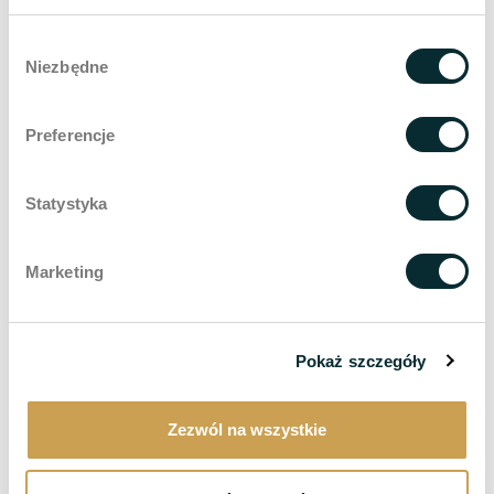
Inc., mit Sitz in den USA). Der Betreiber übermittelt
keine personenbezogenen Daten an den Betreiber
Wybór
Niezbędne
dieses Dienstes, sondern nur anonymisierte
zgody
Informationen. Der Dienst basiert auf der
Verwendung von Cookies auf dem Endgerät des
Preferencje
Nutzers. Was die vom Google-Werbenetzwerk
gesammelten Informationen über die
Nutzerpräferenzen betrifft, so kann der Nutzer die
Statystyka
aus den Cookies resultierenden Informationen mit
Hilfe eines Tools einsehen und bearbeiten:
Marketing
https://www.google.com/ads/preferences/
Der Betreiber verwendet Remarketing-Techniken,
um Werbebotschaften auf das Verhalten des
Nutzers auf der Website abzustimmen, was den
Pokaż szczegóły
Anschein erwecken kann, dass die persönlichen
Daten des Nutzers verwendet werden, um den
Zezwól na wszystkie
Nutzer zu verfolgen, aber in der Praxis werden
keine persönlichen Daten vom Betreiber an die