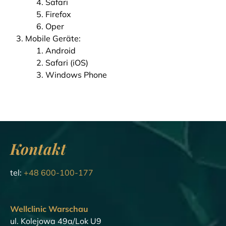
Safari
Firefox
Oper
Mobile Geräte:
Android
Safari (iOS)
Windows Phone
Kontakt
tel:
+48 600-100-177
Wellclinic Warschau
ul. Kolejowa 49a/Lok U9