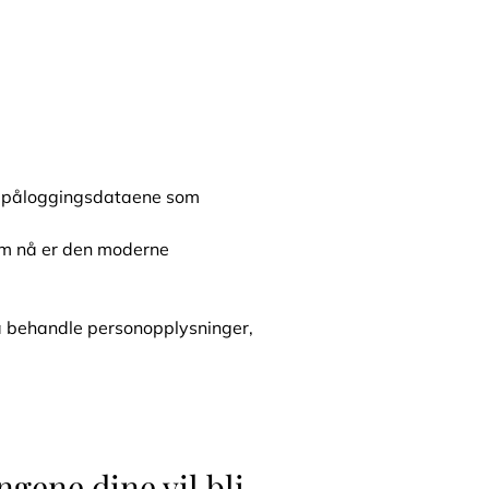
 og påloggingsdataene som
som nå er den moderne
 å behandle personopplysninger,
gene dine vil bli