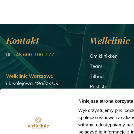
Kontakt
Wellclinic
tlf:
+48 600-100-177
Om klinikken
Team
Wellclinic Warszawa
Tilbud
ul. Kolejowa 49a/lok U9
Prisliste
01-210 Warszawa
Blogg
Niniejsza strona korzysta
Wellclinic Gdansk
Leksikon
Wykorzystujemy pliki cook
23/U5 Walowa St.
SPØRSMÅL OG SV
społecznościowe i analizo
80-858 Gdansk
witryny, udostępniamy pa
połączyć te informacje z 