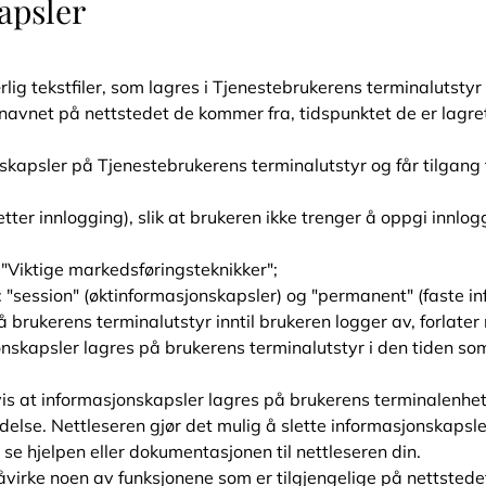
apsler
rlig tekstfiler, som lagres i Tjenestebrukerens terminalutstyr
navnet på nettstedet de kommer fra, tidspunktet de er lagre
kapsler på Tjenestebrukerens terminalutstyr og får tilgang 
etter innlogging), slik at brukeren ikke trenger å oppgi innl
"Viktige markedsføringsteknikker";
 "session" (øktinformasjonskapsler) og "permanent" (faste in
 brukerens terminalutstyr inntil brukeren logger av, forlater 
skapsler lagres på brukerens terminalutstyr i den tiden som
igvis at informasjonskapsler lagres på brukerens terminalenh
ndelse. Nettleseren gjør det mulig å slette informasjonskapsl
se hjelpen eller dokumentasjonen til nettleseren din.
virke noen av funksjonene som er tilgjengelige på nettstede