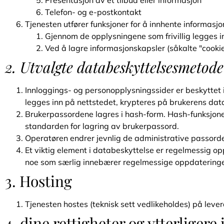
Presentasjon av et tilbud eller informasjon
Telefon- og e-postkontakt
Tjenesten utfører funksjoner for å innhente informas
Gjennom de opplysningene som frivillig legges i
Ved å lagre informasjonskapsler (såkalte "cookie
2. Utvalgte databeskyttelsesmetod
Innloggings- og personopplysningssider er beskyttet 
legges inn på nettstedet, krypteres på brukerens da
Brukerpassordene lagres i hash-form. Hash-funksjonen
standarden for lagring av brukerpassord.
Operatøren endrer jevnlig de administrative passord
Et viktig element i databeskyttelse er regelmessig o
noe som særlig innebærer regelmessige oppdaterin
3. Hosting
Tjenesten hostes (teknisk sett vedlikeholdes) på leve
4. dine rettigheter og ytterliger