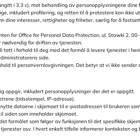
ngitt i 3.3 c), mot behandling av personopplysningene dine f
, inkludert profilering, og retten til å protestere kan ikke 
dine interesser, rettigheter og friheter, særlig for å fastsett
nten for Office for Personal Data Protection, ul. Stawki 2, 
r nødvendig for driften av tjenesten.
i tatt i forhold til deg med det formål å levere tjenester i he
administratorens side.
nhold til personvernlovgivningen. Det betyr at vi ikke sender
ig oppgir, inkludert personopplysninger der det er oppgitt.
trene (tidsstempel, IP-adresse).
knytte dataene i skjemaet til e-postadressen til brukeren som f
 til siden som inneholder skjemaet.
t formålet som følger av funksjonen til det spesifikke skjema
 tjenester osv. I hvert enkelt tilfelle informerer konteksten o