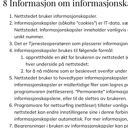
8 Informasjon om informasjonsk
Nettstedet bruker informasjonskapsler.
Informasjonskapsler (såkalte "cookies") er IT-data, sæ
Nettstedet. Informasjonskapsler inneholder vanligvis 
unikt nummer.
Det er Tjenesteoperatøren som plasserer informasjons
Informasjonskapsler brukes til følgende formål:
opprettholde en økt for brukeren av nettstedet (
hver underside på nettstedet;
for å nå målene som er beskrevet ovenfor under 
Nettstedet bruker to hovedtyper informasjonskapsler:
informasjonskapsler er midlertidige filer som lagres på
programvaren (nettleseren). "Permanente" informasjon
informasjonskapslene, eller til de slettes av brukeren.
Programvare for nettsurfing (nettleser) tillater vanl
nettstedet kan endre innstillingene sine i denne forbi
informasjonskapsler automatisk. For mer informasjon, 
Begrensninger i bruken av informasjonskapsler kan på