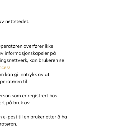
av nettstedet.
Operatøren overfører ikke
av informasjonskapsler på
ingsnettverk, kan brukeren se
nces/
m kan gi inntrykk av at
peratøren til
rson som er registrert hos
ert på bruk av
 e-post til en bruker etter å ha
ratøren.