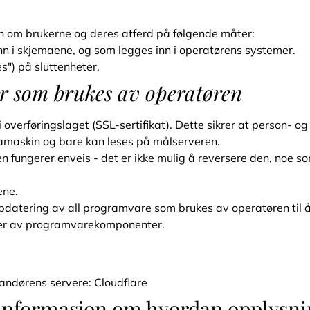
jon om brukerne og deres atferd på følgende måter:
nn i skjemaene, og som legges inn i operatørens systemer.
s") på sluttenheter.
er som brukes av operatøren
i overføringslaget (SSL-sertifikat). Dette sikrer at person-
tamaskin og bare kan leses på målserveren.
 fungerer enveis - det er ikke mulig å reversere den, noe 
ene.
ppdatering av all programvare som brukes av operatøren til
ger av programvarekomponenter.
randørens servere: Cloudflare
e informasjon om hvordan opplysnin