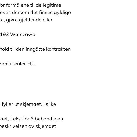
or formålene til de legitime
utøves dersom det finnes gyldige
e, gjøre gjeldende eller
00-193 Warszawa.
nhold til den inngåtte kontrakten
 dem utenfor EU.
yller ut skjemaet. I slike
et, f.eks. for å behandle en
g beskrivelsen av skjemaet