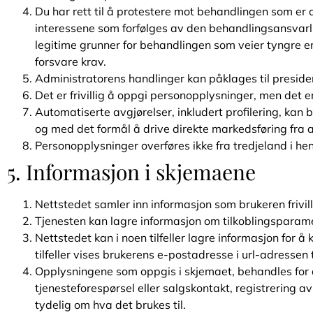
Du har rett til å protestere mot behandlingen som er a
interessene som forfølges av den behandlingsansvarlige
legitime grunner for behandlingen som veier tyngre enn 
forsvare krav.
Administratorens handlinger kan påklages til preside
Det er frivillig å oppgi personopplysninger, men det e
Automatiserte avgjørelser, inkludert profilering, kan bl
og med det formål å drive direkte markedsføring fra 
Personopplysninger overføres ikke fra tredjeland i he
5. Informasjon i skjemaene
Nettstedet samler inn informasjon som brukeren frivill
Tjenesten kan lagre informasjon om tilkoblingsparame
Nettstedet kan i noen tilfeller lagre informasjon for å 
tilfeller vises brukerens e-postadresse i url-adressen
Opplysningene som oppgis i skjemaet, behandles for de
tjenesteforespørsel eller salgskontakt, registrering av
tydelig om hva det brukes til.