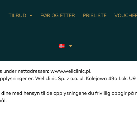
TILBUD
FØR OG ETTER
PRISLISTE
VOUCHE
es under nettadressen: www.wellclinic.pl.
pplysninger er: Wellclinic Sp. z o.o. ul. Kolejowa 49a Lok.
ine med hensyn til de opplysningene du frivillig oppgir på 
ål: