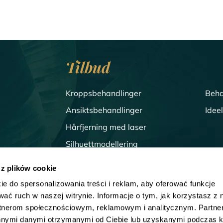
Tilbud
Kroppsbehandlinger
Beha
Ansiktsbehandlinger
Idee
Hårfjerning med laser
Silhuettmodellering
Behandlinger for menn
 z plików cookie
ie do spersonalizowania treści i reklam, aby oferować funkcje
AR
wać ruch w naszej witrynie. Informacje o tym, jak korzystasz z 
rtnerom społecznościowym, reklamowym i analitycznym. Partn
innymi danymi otrzymanymi od Ciebie lub uzyskanymi podczas k