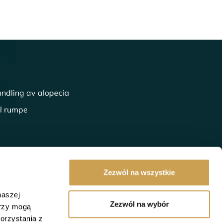
ndling av alopecia
ll rumpe
Zezwól na wszystkie
naszej
Zezwól na wybór
erzy mogą
orzystania z