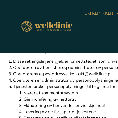
OM KLINIKKEN
1. Generell informasjon
Disse retningslinjene gjelder for nettstedet, som driv
Operatøren av tjenesten og administrator av persono
Operatørens e-postadresse:
kontakt@wellclinic.pl
Operatøren er administrator av personopplysningene d
Tjenesten bruker personopplysninger til følgende form
Kjører et kommentarsystem
Gjennomføring av nettprat
Håndtering av henvendelser via skjemaet
Levering av de forespurte tjenestene