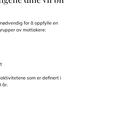
 nødvendig for å oppfylle en
e grupper av mottakere:
t
ktivitetene som er definert i
 år.