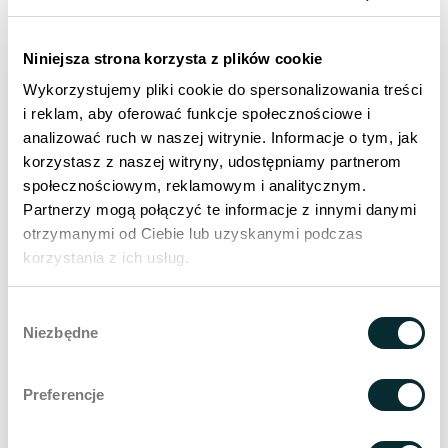
Suche in der
Enzyklopädie
Niniejsza strona korzysta z plików cookie
Wykorzystujemy pliki cookie do spersonalizowania treści
i reklam, aby oferować funkcje społecznościowe i
analizować ruch w naszej witrynie. Informacje o tym, jak
korzystasz z naszej witryny, udostępniamy partnerom
Verwandte
społecznościowym, reklamowym i analitycznym.
Partnerzy mogą połączyć te informacje z innymi danymi
Einträge
otrzymanymi od Ciebie lub uzyskanymi podczas
korzystania z ich usług.
Laser co2
Gesichtsverjüngung
Wybór
Fractional-Laser
Niezbędne
zgody
Entfernung von Narben
Preferencje