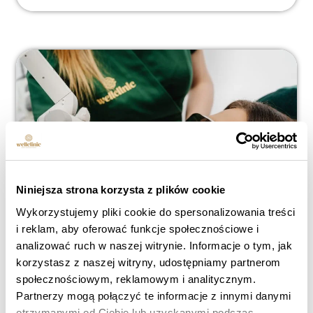
Niniejsza strona korzysta z plików cookie
Wykorzystujemy pliki cookie do spersonalizowania treści
i reklam, aby oferować funkcje społecznościowe i
Ozempic und das Gesicht – Wie wirkt
analizować ruch w naszej witrynie. Informacje o tym, jak
sich das Abnehmen auf die
korzystasz z naszej witryny, udostępniamy partnerom
społecznościowym, reklamowym i analitycznym.
Gesichtshaut aus und wie kann man
Partnerzy mogą połączyć te informacje z innymi danymi
dem entgegenwirken?
otrzymanymi od Ciebie lub uzyskanymi podczas