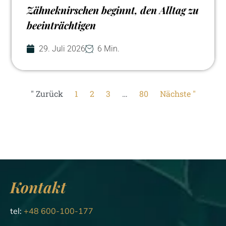
Zähneknirschen beginnt, den Alltag zu
beeinträchtigen
29. Juli 2026
6 Min.
" Zurück
1
2
3
…
80
Nächste "
Kontakt
tel:
+48 600-100-177