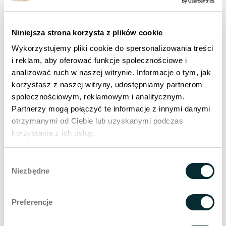
menschlicher Führung und operativer Effizienz
verbindet. Ab 2020 wird er die Richtung der
Entwicklung mitgestalten
Wellclinic - Kliniken für
Niniejsza strona korzysta z plików cookie
ästhetische Medizin
und setzt damit neue Maßstäbe
Wykorzystujemy pliki cookie do spersonalizowania treści
in der Schönheitsindustrie,
Anti-Aging-Medizin
i
i reklam, aby oferować funkcje społecznościowe i
Langlebigkeitsmedizin
.
analizować ruch w naszej witrynie. Informacje o tym, jak
korzystasz z naszej witryny, udostępniamy partnerom
społecznościowym, reklamowym i analitycznym.
Partnerzy mogą połączyć te informacje z innymi danymi
otrzymanymi od Ciebie lub uzyskanymi podczas
korzystania z ich usług.
Suche im Blog
Search B
Search
Wybór
for:
Niezbędne
zgody
Meist gelesen
Preferencje
Laser-Haarentfernung - Fakten und Mythen