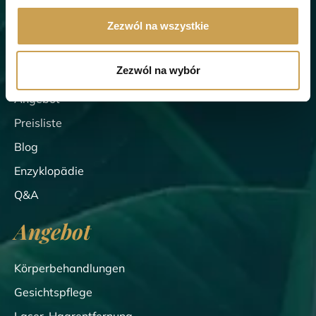
Wellclinic
Zezwól na wszystkie
Über die Klinik
Zezwól na wybór
Team
Angebot
Preisliste
Blog
Enzyklopädie
Q&A
Angebot
Körperbehandlungen
Gesichtspflege
Laser-Haarentfernung