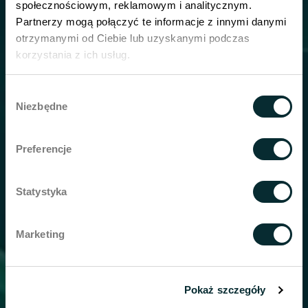
społecznościowym, reklamowym i analitycznym.
Kontakt
Partnerzy mogą połączyć te informacje z innymi danymi
otrzymanymi od Ciebie lub uzyskanymi podczas
korzystania z ich usług.
tel:
+48 600-100-177
Wybór
Wellclinic Warschau
Niezbędne
zgody
ul. Kolejowa 49a/Lok U9
01-210 Warschau
Preferencje
Wellclinic Danzig
23/U5 Walowa St.
Statystyka
80-858 Danzig
Marketing
Wellclinic Krakau
Grzegórzecka 79/U1
31-559 Krakau
Pokaż szczegóły