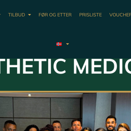
TILBUD
FØR OG ETTER
PRISLISTE
VOUCHE
klasse - Wellclinic erobrer Miami