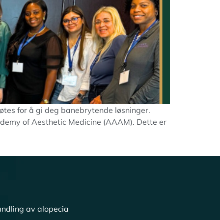
møtes for å gi deg banebrytende løsninger.
Academy of Aesthetic Medicine (AAAM). Dette er
ndling av alopecia