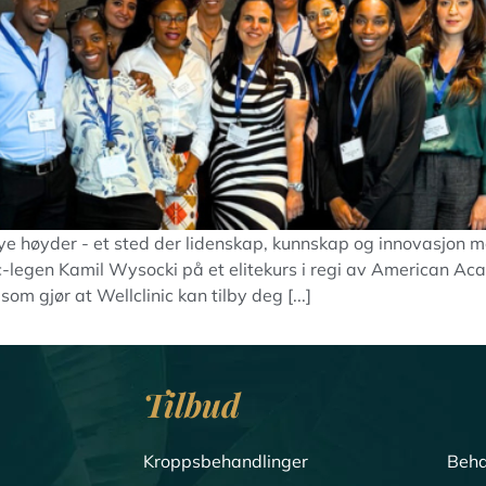
 nye høyder - et sted der lidenskap, kunnskap og innovasjon 
nic-legen Kamil Wysocki på et elitekurs i regi av American 
som gjør at Wellclinic kan tilby deg [...]
Tilbud
Kroppsbehandlinger
Beha