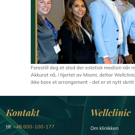
Forestill deg et sted der estetisk medisin når
Akkurat nå, i hjertet av Miami, deltar Wellcli
ikke bare et arrangement - det er et nytt skritt 
Kontakt
Wellclinic
tlf:
+48 600-100-177
Om klinikken