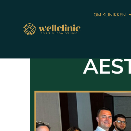
OM KLINIKKEN
Estetisk medisin i verdens