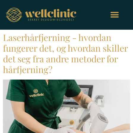
Laserhårfjerning - hvordan
fungerer det, og hvordan skiller
det seg fra andre metoder for
hårfjerning?