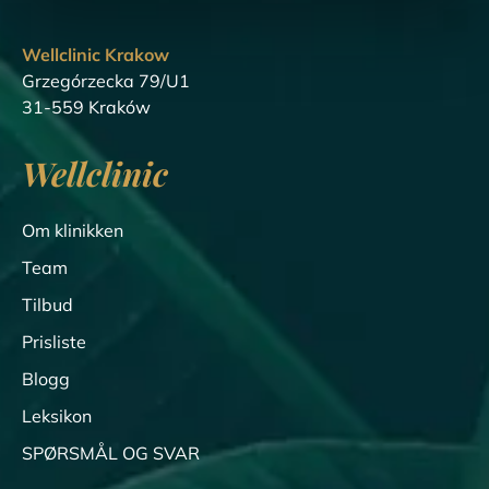
Wellclinic Krakow
Grzegórzecka 79/U1
31-559 Kraków
Wellclinic
Om klinikken
Team
Tilbud
Prisliste
Blogg
Leksikon
SPØRSMÅL OG SVAR