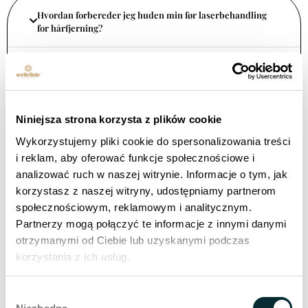
Hvordan forbereder jeg huden min før laserbehandling
for hårfjerning?
Hvor lenge varer resultatene etter å ha fullført hele serien
med laserbehandlinger for hårfjerning?
Niniejsza strona korzysta z plików cookie
Kan hårfjerning med laser forårsake bivirkninger?
Wykorzystujemy pliki cookie do spersonalizowania treści
i reklam, aby oferować funkcje społecznościowe i
Kan hårfjerning med laser utføres hele året?
analizować ruch w naszej witrynie. Informacje o tym, jak
korzystasz z naszej witryny, udostępniamy partnerom
społecznościowym, reklamowym i analitycznym.
Når kan du merke de første resultatene etter
Partnerzy mogą połączyć te informacje z innymi danymi
laserhårfjerning?
otrzymanymi od Ciebie lub uzyskanymi podczas
korzystania z ich usług.
For hvem kan laserhårfjerning ikke være det beste valget?
Wybór