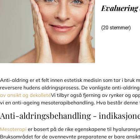
Evaluering 
(20 stemmer)
Anti-aldring er et felt innen estetisk medisin som tar i bruk
reversere hudens aldringsprosess. De vanligste anti-aldri
av ansikt og dekolleté
Vi tilbyr også fjerning av rynker og o
vi en anti-ageing mesoterapibehandling. Hva består denne 
Anti-aldringsbehandling - indikasjone
Mesoterapi
er basert på de rike egenskapene til hyaluronsyr
Bruksområdet for de ovennevnte preparatene er bare ansikt