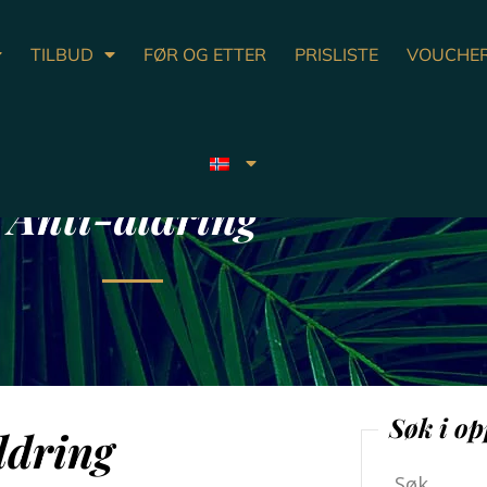
TILBUD
FØR OG ETTER
PRISLISTE
VOUCHE
Anti-aldring
Søk i op
ldring