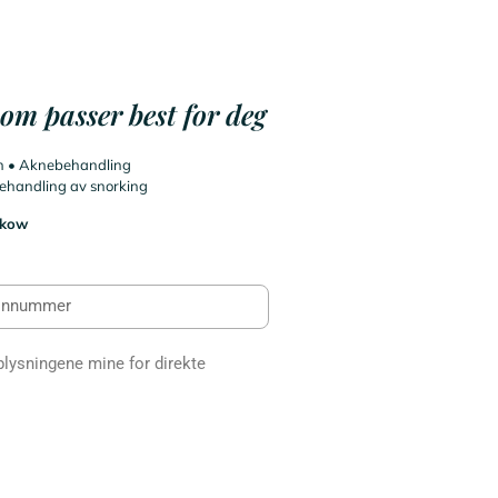
om passer best for deg
in • Aknebehandling
Behandling av snorking
akow
pplysningene mine for direkte