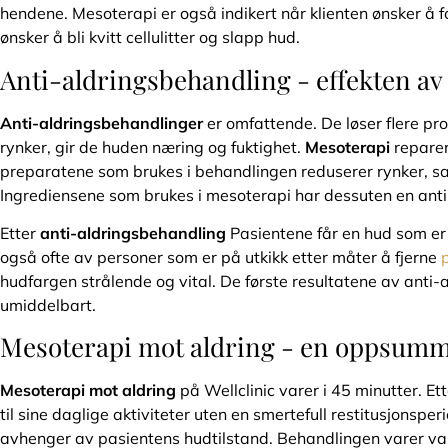
hendene. Mesoterapi er også indikert når klienten ønsker å f
ønsker å bli kvitt cellulitter og slapp hud.
Anti-aldringsbehandling - effekten av
Anti-aldringsbehandlinger
er omfattende. De løser flere pro
rynker, gir de huden næring og fuktighet.
Mesoterapi
reparer
preparatene som brukes i behandlingen reduserer rynker, sa
Ingrediensene som brukes i mesoterapi har dessuten en antib
Etter
anti-aldringsbehandling
Pasientene får en hud som er
også ofte av personer som er på utkikk etter måter å fjerne
hudfargen strålende og vital. De første resultatene av anti
umiddelbart.
Mesoterapi mot aldring - en oppsum
Mesoterapi mot aldring
på Wellclinic varer i 45 minutter. E
til sine daglige aktiviteter uten en smertefull restitusjonspe
avhenger av pasientens hudtilstand. Behandlingen varer van