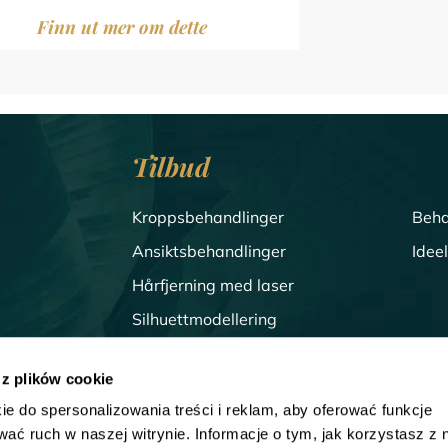
Finn ut mer om dette
Tilbud
Kroppsbehandlinger
Beha
Ansiktsbehandlinger
Idee
Hårfjerning med laser
Silhuettmodellering
Behandlinger for menn
 z plików cookie
ie do spersonalizowania treści i reklam, aby oferować funkcje
AR
wać ruch w naszej witrynie. Informacje o tym, jak korzystasz z 