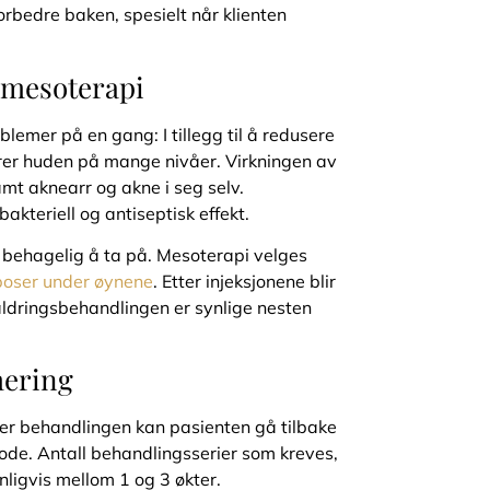
orbedre baken, spesielt når klienten
 mesoterapi
blemer på en gang: I tillegg til å redusere
er huden på mange nivåer. Virkningen av
mt aknearr og akne i seg selv.
akteriell og antiseptisk effekt.
 behagelig å ta på. Mesoterapi velges
poser under øynene
. Etter injeksjonene blir
-aldringsbehandlingen er synlige nesten
mering
tter behandlingen kan pasienten gå tilbake
riode. Antall behandlingsserier som kreves,
ligvis mellom 1 og 3 økter.