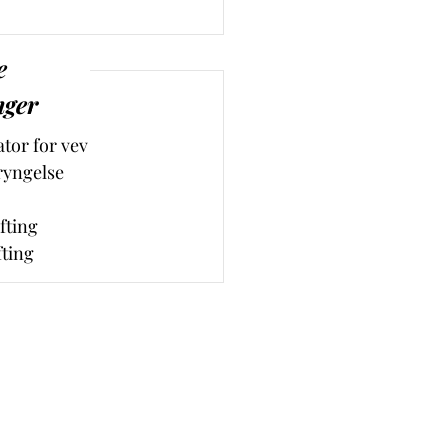
e
nger
tor for vev
ryngelse
fting
fting