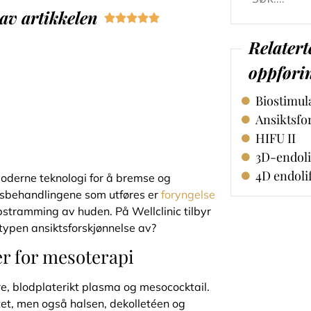
av artikkelen





Relatert
oppføri
Biostimula
Ansiktsfo
HIFU II
3D-endoli
4D endoli
 moderne teknologi for å bremse og
ngsbehandlingene som utføres er
foryngelse
ppstramming av huden. På Wellclinic tilbyr
typen ansiktsforskjønnelse av?
r for mesoterapi
e, blodplaterikt plasma og mesococktail.
et, men også halsen, dekolletéen og