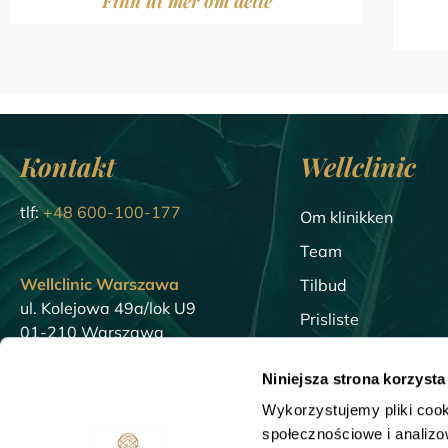
Finn ut mer om dette
Kontakt
Wellclinic
tlf:
+48 600-100-177
Om klinikken
Team
Wellclinic Warszawa
Tilbud
ul. Kolejowa 49a/lok U9
Prisliste
01-210 Warszawa
Blogg
Niniejsza strona korzysta
Wellclinic Gdansk
Leksikon
23/U5 Walowa St.
Wykorzystujemy pliki cook
SPØRSMÅL OG SV
80-858 Gdansk
społecznościowe i analizo