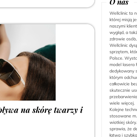
O nas
Wellclinic to
której misją 
naszymi klien
wygląd, a tak
zdrowie osób,
Wellclinic dy
sprzętem, któ
Polsce. Wyst
model lasera 
dedykowany sy
którym odchud
całkowicie bez
skutecznie us
przebarwienia,
wiele więcej.
ływa na skórę twarzy i
Kolejne techno
stosowane m.i
wiotkiej skóry
sprawia, że de
łatwa i szybka