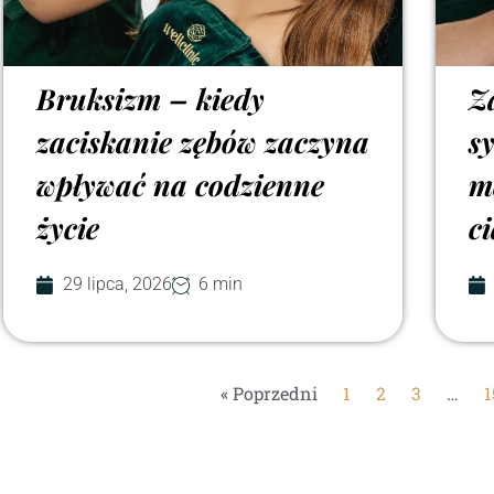
Bruksizm – kiedy
Z
zaciskanie zębów zaczyna
s
wpływać na codzienne
m
życie
c
29 lipca, 2026
6 min
« Poprzedni
1
2
3
…
1