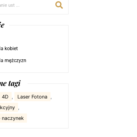
ie
la kobiet
dla mężczyzn
e tagi
g 4D
,
Laser Fotona
,
akcyjny
,
 naczynek