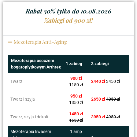
Rabat 30% tylko do 10.08.2026
Zabiegi od 900 zł!
Mezoterapia Anti-Aging
Mezoterapia osoczem
1 zabieg
3 zabiegi
bogatopłytkowym Arthrex
900 zł
Twarz
2440 zł
3450 zł
1150 zł
950 zł
Twarz i szyja
2650 zł
4050 zł
1350 zł
1450 zł
Twarz, szyja i dekolt
3950 zł
4950 zł
1650 zł
Mezoterapia kwasem
1 amp