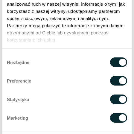
analizować ruch w naszej witrynie. Informacje o tym, jak
korzystasz z naszej witryny, udostępniamy partnerom
społecznościowym, reklamowym i analitycznym.
Korzyści mezoterapii anti-
Partnerzy mogą połączyć te informacje z innymi danymi
aging w Wellclinic
otrzymanymi od Ciebie lub uzyskanymi podczas
korzystania z ich usług.
efekt natychmiastowy,
Wybór
wystarczy jeden zabieg aby cieszyć się z efektów
Niezbędne
zgody
zabieg wykonany przez lekarza – skrócony czas
rekonwalescencji lub całkowity jej brak
Preferencje
Wskazania do mezoterapii
anti-aging:
Statystyka
pierwsze oznaki starzenia
worki pod oczami
Marketing
brak jędrności skóry
szara cera