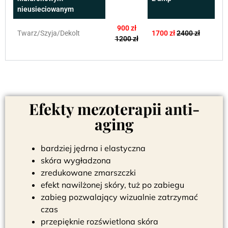
nieusieciowanym
900 zł
Twarz/Szyja/Dekolt
1700 zł
2400 zł
1200 zł
Efekty mezoterapii anti-
aging
bardziej jędrna i elastyczna
skóra wygładzona
zredukowane zmarszczki
efekt nawilżonej skóry, tuż po zabiegu
zabieg pozwalający wizualnie zatrzymać
czas
przepięknie rozświetlona skóra