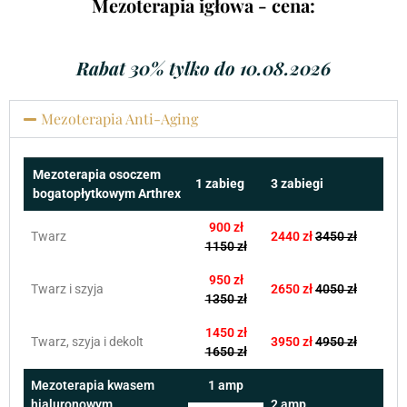
Mezoterapia igłowa - cena:
Rabat 30% tylko do 10.08.2026
Mezoterapia Anti-Aging
Mezoterapia osoczem
1 zabieg
3 zabiegi
bogatopłytkowym Arthrex
900 zł
Twarz
2440 zł
3450 zł
1150 zł
950 zł
Twarz i szyja
2650 zł
4050 zł
1350 zł
1450 zł
Twarz, szyja i dekolt
3950 zł
4950 zł
1650 zł
Mezoterapia kwasem
1 amp
hialuronowym
2 amp