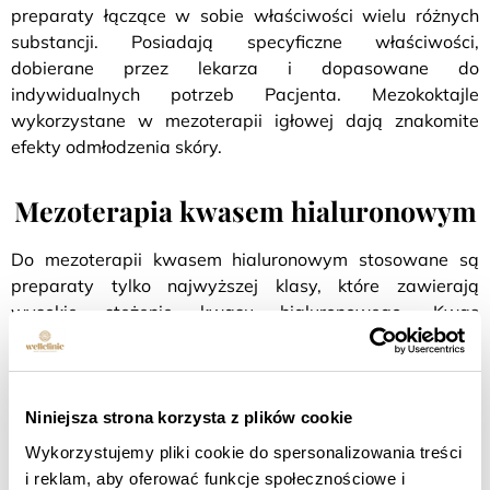
preparaty łączące w sobie właściwości wielu różnych
substancji. Posiadają specyficzne właściwości,
dobierane przez lekarza i dopasowane do
indywidualnych potrzeb Pacjenta. Mezokoktajle
wykorzystane w mezoterapii igłowej dają znakomite
efekty odmłodzenia skóry.
Mezoterapia kwasem hialuronowym
Do mezoterapii kwasem hialuronowym stosowane są
preparaty tylko najwyższej klasy, które zawierają
wysokie stężenie kwasu hialuronowego. Kwas
hialuronowy posiada właściwości silnie absorbujące
wodę co za tym idzie dogłębnie nawilża skórę. Po
mezoterapii skóra staje się wygładzona, odżywiona,
zregenerowana a zmarszczki zostają zredukowane.
Niniejsza strona korzysta z plików cookie
Wykorzystujemy pliki cookie do spersonalizowania treści
i reklam, aby oferować funkcje społecznościowe i