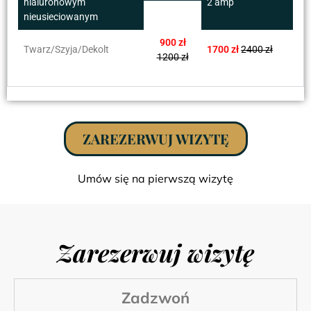
hialuronowym
2 amp
nieusieciowanym
900 zł
Twarz/Szyja/Dekolt
1700 zł
2400 zł
1200 zł
ZAREZERWUJ WIZYTĘ
Umów się na pierwszą wizytę
Zarezerwuj wizytę
Zadzwoń