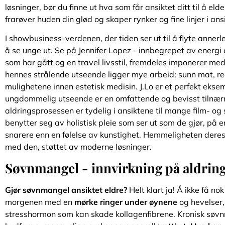
løsninger, bør du finne ut hva som får ansiktet ditt til å e
frarøver huden din glød og skaper rynker og fine linjer i ansi
I showbusiness-verdenen, der tiden ser ut til å flyte anner
å se unge ut. Se på Jennifer Lopez - innbegrepet av energi og 
som har gått og en travel livsstil, fremdeles imponerer med s
hennes strålende utseende ligger mye arbeid: sunn mat, re
mulighetene innen estetisk medisin. J.Lo er et perfekt eks
ungdommelig utseende er en omfattende og bevisst tilnærmi
aldringsprosessen er tydelig i ansiktene til mange film- o
benytter seg av holistisk pleie som ser ut som de gjør, på
snarere enn en følelse av kunstighet. Hemmeligheten deres 
med den, støttet av moderne løsninger.
Søvnmangel - innvirkning på aldring
Gjør søvnmangel ansiktet eldre?
Helt klart ja! Å ikke få no
morgenen med en
mørke ringer under øynene
og hevelser, 
stresshormon som kan skade kollagenfibrene. Kronisk søvnm