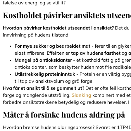
følelse av energi og selvtillit?
Kostholdet påvirker ansiktets utsee
Hvordan påvirker kostholdet utseendet i ansiktet?
Det du 
innvirkning på hudens tilstand:
For mye sukker og bearbeidet mat
- fører til en gly
elastinfibrene. Effekten er
tap av hudens fasthet
og a
Mangel på antioksidanter
- et kosthold fattig på grø
antioksidanter, som beskytter huden mot frie radikale
Utilstrekkelig proteininntak
- Protein er en viktig byg
til tap av ansiktsvolum og grå farge.
Hva får et ansikt til å se gammelt ut?
Det er ofte feil kosth
farge og manglende utstråling.
Slanking
kombinert med et 
forbedre ansiktstrekkene betydelig og redusere hevelser. 
Måter å forsinke hudens aldring på
Hvordan bremse hudens aldringsprosess? Svaret er 1TP4Der