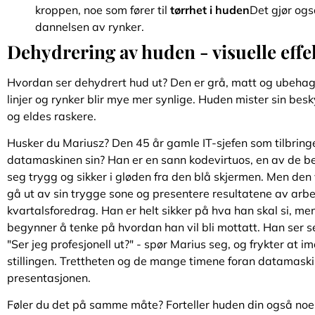
kroppen, noe som fører til
tørrhet i huden
Det gjør ogs
dannelsen av rynker.
Dehydrering av huden - visuelle effe
Hvordan ser dehydrert hud ut? Den er grå, matt og ubehage
linjer og rynker blir mye mer synlige. Huden mister sin besky
og eldes raskere.
Husker du Mariusz? Den 45 år gamle IT-sjefen som tilbring
datamaskinen sin? Han er en sann kodevirtuos, en av de best
seg trygg og sikker i gløden fra den blå skjermen. Men de
gå ut av sin trygge sone og presentere resultatene av arbe
kvartalsforedrag. Han er helt sikker på hva han skal si, m
begynner å tenke på hvordan han vil bli mottatt. Han ser seg 
"Ser jeg profesjonell ut?" - spør Marius seg, og frykter a
stillingen. Trettheten og de mange timene foran datamaskine
presentasjonen.
Føler du det på samme måte? Forteller huden din også noen