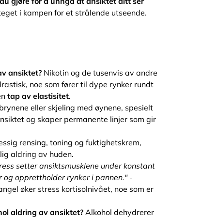
u gjøre for å unngå at ansiktet ditt ser
teget i kampen for et strålende utseende.
av ansiktet?
Nikotin og de tusenvis av andre
rastisk, noe som fører til dype rynker rundt
en
tap av elastisitet
.
rynene eller skjeling med øynene, spesielt
 ansiktet og skaper permanente linjer som gir
sig rensing, toning og fuktighetskrem,
dlig aldring av huden.
tress setter ansiktsmusklene under konstant
er og opprettholder rynker i pannen."
-
angel øker stress kortisolnivået, noe som er
ol aldring av ansiktet?
Alkohol dehydrerer