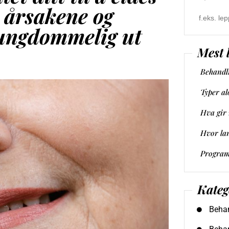
 årsakene og
Search
for:
ungdommelig ut
Mest l
Program
Kateg
Behan