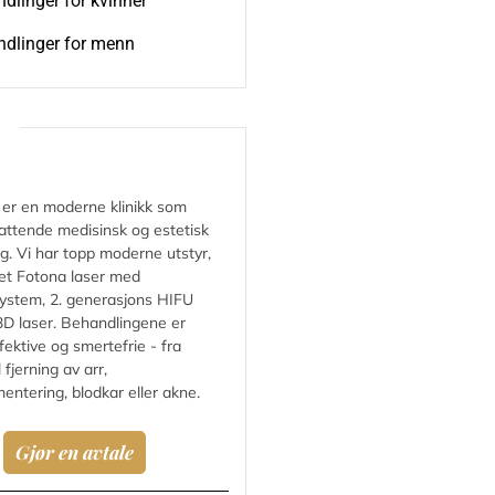
dlinger for kvinner
dlinger for menn
c er en moderne klinikk som
fattende medisinsk og estetisk
g. Vi har topp moderne utstyr,
et Fotona laser med
ystem, 2. generasjons HIFU
D laser. Behandlingene er
fektive og smertefrie - fra
l fjerning av arr,
entering, blodkar eller akne.
Gjør en avtale