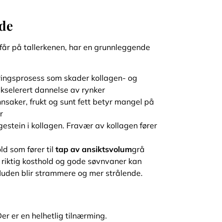
nde
får på tallerkenen, har en grunnleggende
keringsprosess som skader kollagen- og
kselerert dannelse av rynker
nnsaker, frukt og sunt fett betyr mangel på
r
gestein i kollagen. Fravær av kollagen fører
old som fører til
tap av ansiktsvolum
grå
riktig kosthold og gode søvnvaner kan
Huden blir strammere og mer strålende.
 er en helhetlig tilnærming.