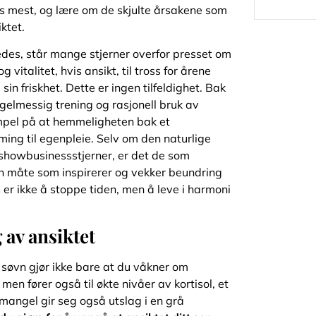
ldes mest, og lære om de skjulte årsakene som
ktet.
ledes, står mange stjerner overfor presset om
vitalitet, hvis ansikt, til tross for årene
in friskhet. Dette er ingen tilfeldighet. Bak
gelmessig trening og rasjonell bruk av
empel på at hemmeligheten bak et
ng til egenpleie. Selv om den naturlige
g showbusinessstjerner, er det de som
 en måte som inspirerer og vekker beundring
er ikke å stoppe tiden, men å leve i harmoni
 av ansiktet
k søvn gjør ikke bare at du våkner om
men fører også til økte nivåer av kortisol, et
angel gir seg også utslag i en grå