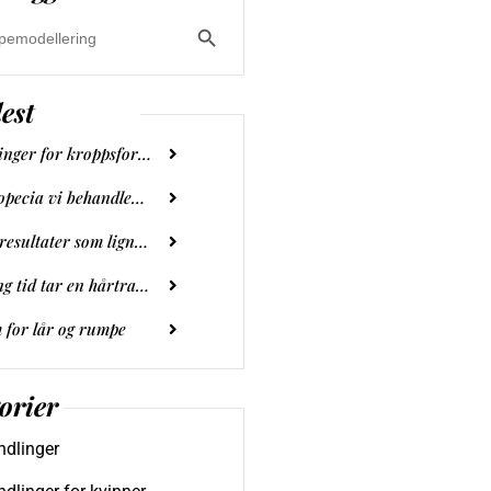
Search Button
est
Behandlinger for kroppsforyngelse - hvilken skal jeg velge?
Typer alopecia vi behandler hos Wellclinic
Hva gir resultater som ligner på ansiktsvolumetri?
Hvor lang tid tar en hårtransplantasjon, og når ser du resultater
 for lår og rumpe
orier
dlinger