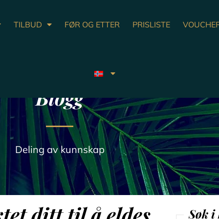
TILBUD
FØR OG ETTER
PRISLISTE
VOUCHE
Blogg
Deling av kunnskap
et ditt til å eldes
Søk i