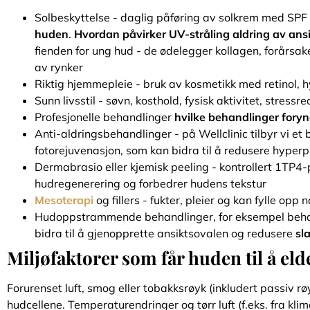
Solbeskyttelse - daglig påføring av solkrem med SPF
huden
.
Hvordan påvirker UV-stråling aldring av an
fienden for ung hud - de ødelegger kollagen, forårsak
av rynker
Riktig hjemmepleie - bruk av kosmetikk med retinol, 
Sunn livsstil - søvn, kosthold, fysisk aktivitet, stressr
Profesjonelle behandlinger
hvilke behandlinger foryn
Anti-aldringsbehandlinger - på Wellclinic tilbyr vi e
fotorejuvenasjon, som kan bidra til å redusere hyper
Dermabrasio eller kjemisk peeling - kontrollert 1TP4
hudregenerering og forbedrer hudens tekstur
Mesoterapi
og fillers - fukter, pleier og kan fylle op
Hudoppstrammende behandlinger, for eksempel behan
bidra til å gjenopprette ansiktsovalen og redusere
sl
Miljøfaktorer som får huden til å eld
Forurenset luft, smog eller tobakksrøyk (inkludert passiv r
hudcellene. Temperaturendringer og tørr luft (f.eks. fra kli