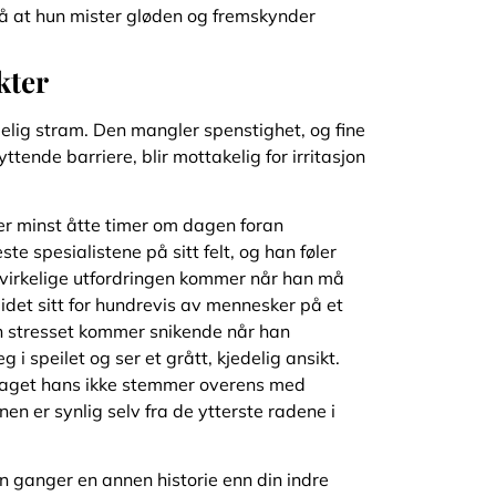
å at hun mister gløden og fremskynder
kter
lig stram. Den mangler spenstighet, og fine
ttende barriere, blir mottakelig for irritasjon
er minst åtte timer om dagen foran
e spesialistene på sitt felt, og han føler
n virkelige utfordringen kommer når han må
idet sitt for hundrevis av mennesker på et
en stresset kommer snikende når han
i speilet og ser et grått, kjedelig ansikt.
t imaget hans ikke stemmer overens med
n er synlig selv fra de ytterste radene i
 ganger en annen historie enn din indre