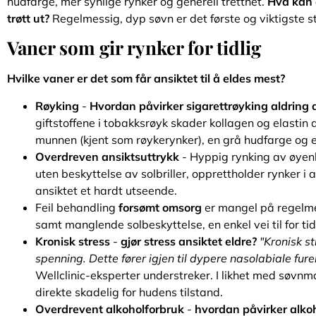
hudfarge, mer synlige rynker og generell tretthet.
Hva kan d
trøtt ut?
Regelmessig, dyp søvn er det første og viktigste s
Vaner som gir rynker for tidlig
Hvilke vaner er det som får ansiktet til å eldes mest?
Røyking
-
Hvordan påvirker sigarettrøyking aldring 
giftstoffene i tobakksrøyk skader kollagen og elastin d
munnen (kjent som røykerynker), en grå hudfarge og 
Overdreven ansiktsuttrykk
- Hyppig rynking av øyenb
uten beskyttelse av solbriller, opprettholder rynker i
ansiktet et hardt utseende.
Feil behandling
forsømt omsorg
er mangel på regelmes
samt manglende solbeskyttelse, en enkel vei til for ti
Kronisk stress
-
gjør stress ansiktet eldre?
"Kronisk s
spenning. Dette fører igjen til dypere nasolabiale fur
Wellclinic-eksperter understreker. I likhet med søvnm
direkte skadelig for hudens tilstand.
Overdrevent alkoholforbruk
-
hvordan påvirker alkoh