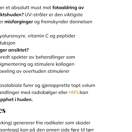
 er et absolutt must mot
fotoaldring av
siktshuden?
UV-stråler er den viktigste
er
misfarginger
og fremskynder dannelsen
hyaluronsyre, vitamin C og peptider
eduksjon
ger ansiktet?
t bredt spekter av behandlinger som
pigmentering og stimulere kollagen
-peeling av overhuden stimulerer
p nasolabiale furer og gjenopprette tapt volum
dlinger med radiobølger eller
HIFU
kan
apphet i huden.
es
øyking) genererer frie radikaler som skader
maanlegg) kan på den annen side føre til tørr