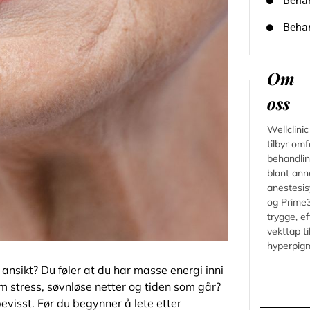
Behan
Behan
Om
oss
Wellclini
tilbyr om
behandlin
blant ann
anestesis
og Prime3
trygge, ef
vekttap ti
hyperpigm
 ansikt? Du føler at du har masse energi inni
 om stress, søvnløse netter og tiden som går?
evisst. Før du begynner å lete etter