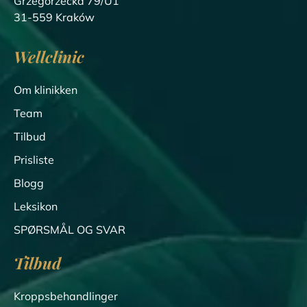
Grzegórzecka 79/U1
31-559 Kraków
Wellclinic
Om klinikken
Team
Tilbud
Prisliste
Blogg
Leksikon
SPØRSMÅL OG SVAR
Tilbud
Kroppsbehandlinger