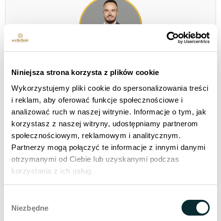
Stanislaw Oleksiejuk er en utviklingsstrateg som
Niniejsza strona korzysta z plików cookie
kombinerer en verden av medisinsk innovasjon med
Wykorzystujemy pliki cookie do spersonalizowania treści
menneskelig lederskap og operativ effektivitet. Fra
i reklam, aby oferować funkcje społecznościowe i
2020 er han med på å skape retningen for
analizować ruch w naszej witrynie. Informacje o tym, jak
utviklingen
Wellclinic - klinikker for estetisk medisin
,
korzystasz z naszej witryny, udostępniamy partnerom
som setter tempoet for ekspansjon og setter nye
społecznościowym, reklamowym i analitycznym.
standarder i skjønnhetsbransjen,
anti-
Partnerzy mogą połączyć te informacje z innymi danymi
aldringsmedisin
i
medisin for lang levetid
.
otrzymanymi od Ciebie lub uzyskanymi podczas
korzystania z ich usług.
Wybór
Niezbędne
zgody
Søk i bloggen