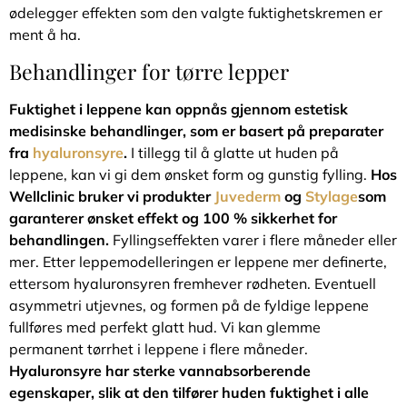
ødelegger effekten som den valgte fuktighetskremen er
ment å ha.
Behandlinger for tørre lepper
Fuktighet i leppene kan oppnås gjennom estetisk
medisinske behandlinger, som er basert på preparater
fra
hyaluronsyre
.
I tillegg til å glatte ut huden på
leppene, kan vi gi dem ønsket form og gunstig fylling.
Hos
Wellclinic bruker vi produkter
Juvederm
og
Stylage
som
garanterer ønsket effekt og 100 % sikkerhet for
behandlingen.
Fyllingseffekten varer i flere måneder eller
mer. Etter leppemodelleringen er leppene mer definerte,
ettersom hyaluronsyren fremhever rødheten. Eventuell
asymmetri utjevnes, og formen på de fyldige leppene
fullføres med perfekt glatt hud. Vi kan glemme
permanent tørrhet i leppene i flere måneder.
Hyaluronsyre har sterke vannabsorberende
egenskaper, slik at den tilfører huden fuktighet i alle