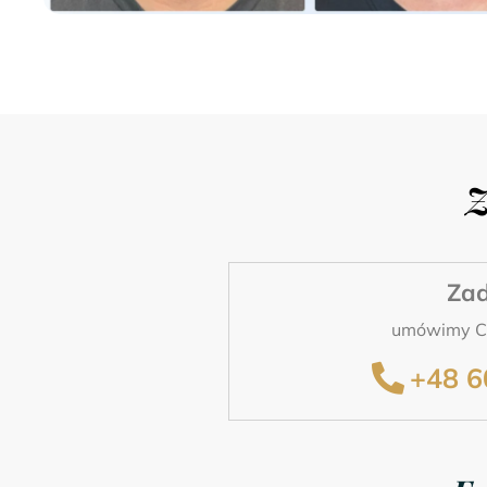
Z
Za
umówimy Ci
+48 6