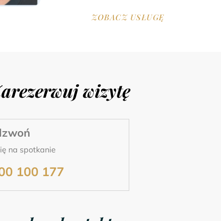
ZOBACZ USŁUGĘ
arezerwuj wizytę
dzwoń
ę na spotkanie
00 100 177