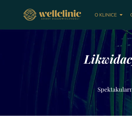
O KLINICE
Likwidac
Spektakularn