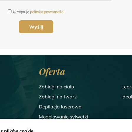
Akceptuję
politykę prywatności
Oferta
Zabiegi na ciało
Lecz
Zabiegi na twarz
Idea
Depilacja laserowa
Modelowanie sylwetki
Zabiegi dla mężczyzn
 z plików cookie