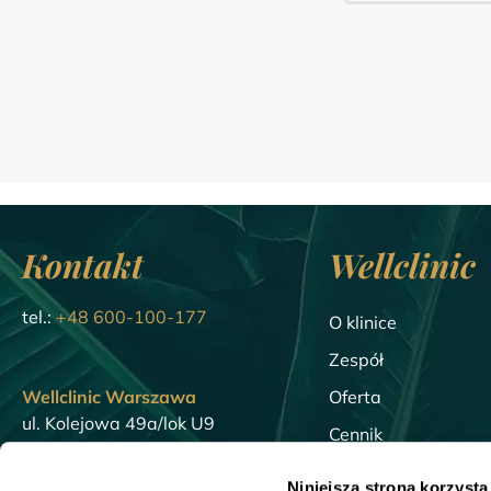
Kontakt
Wellclinic
tel.:
+48 600-100-177
O klinice
Zespół
Wellclinic Warszawa
Oferta
ul. Kolejowa 49a/lok U9
Cennik
01-210 Warszawa
Blog
Niniejsza strona korzysta