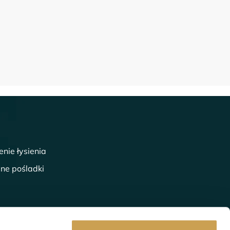
enie łysienia
lne pośladki