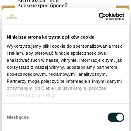
Антивозрастной
Асимметрия бровей
Асимметрия груди
Асимметрия рта
Атопический дерматит
Атопический дерматит
Аутологичная клеточная терапия
Собственная программа Welldream
Niniejsza strona korzysta z plików cookie
Wykorzystujemy pliki cookie do spersonalizowania treści
i reklam, aby oferować funkcje społecznościowe i
analizować ruch w naszej witrynie. Informacje o tym, jak
korzystasz z naszej witryny, udostępniamy partnerom
społecznościowym, reklamowym i analitycznym.
Partnerzy mogą połączyć te informacje z innymi danymi
otrzymanymi od Ciebie lub uzyskanymi podczas
korzystania z ich usług.
Wybór
Niezbędne
zgody