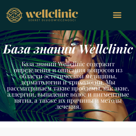
База знаний Wellclinic
База знаний Wellclinic содержит
определения и описания вопросов из
области эстетической медицины,
дерматологии и трихологии. Мы
рассматриваем такие проблемы, как акне,
аллергии, выпадение волос и пигментные
пятна, а также их причины и методы
лечения.