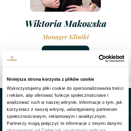
Wiktoria Makowska
Manager Kliniki
Powrót
Niniejsza strona korzysta z plików cookie
Wykorzystujemy pliki cookie do spersonalizowania treści
i reklam, aby oferować funkcje społecznościowe i
Kontakt
analizować ruch w naszej witrynie. Informacje o tym, jak
korzystasz z naszej witryny, udostępniamy partnerom
tel.:
+48 600-100-177
społecznościowym, reklamowym i analitycznym.
Partnerzy mogą połączyć te informacje z innymi danymi
otrzymanymi od Ciebie lub uzyskanymi podczas