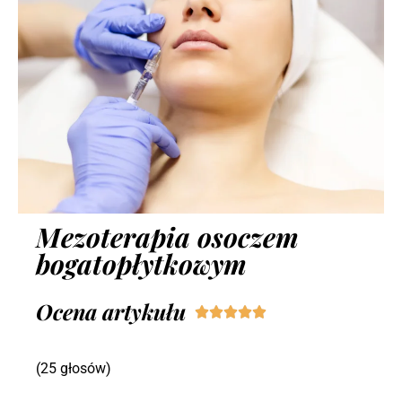
Mezoterapia osoczem
bogatopłytkowym
Ocena artykułu





(25 głosów)