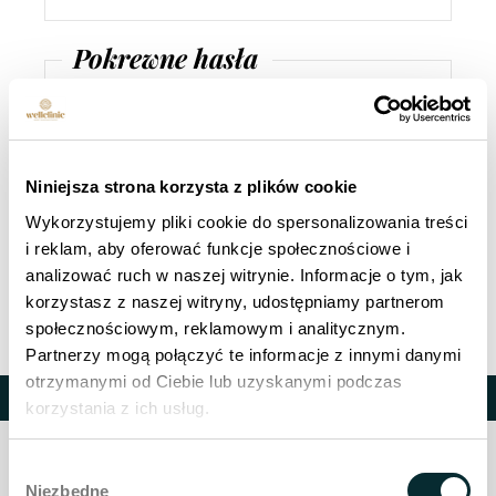
Pokrewne hasła
Leczenie łysienia osoczem
bogatopłytkowym
Mezoterapia igłowa skóry głowy
Niniejsza strona korzysta z plików cookie
Mezoterapia igłowa
Osocze bogatopłytkowe
Wykorzystujemy pliki cookie do spersonalizowania treści
i reklam, aby oferować funkcje społecznościowe i
Mezoterapia anti-aging
analizować ruch w naszej witrynie. Informacje o tym, jak
korzystasz z naszej witryny, udostępniamy partnerom
społecznościowym, reklamowym i analitycznym.
Partnerzy mogą połączyć te informacje z innymi danymi
otrzymanymi od Ciebie lub uzyskanymi podczas
Polecane zabiegi
korzystania z ich usług.
Wybór
Niezbędne
zgody