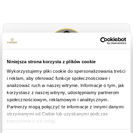
Niniejsza strona korzysta z plików cookie
Stanislaw Oleksiejuk er en utviklingsstrateg som
Wykorzystujemy pliki cookie do spersonalizowania treści
kombinerer en verden av medisinsk innovasjon med
i reklam, aby oferować funkcje społecznościowe i
menneskelig lederskap og operativ effektivitet. Fra
analizować ruch w naszej witrynie. Informacje o tym, jak
2020 er han med på å skape retningen for
korzystasz z naszej witryny, udostępniamy partnerom
utviklingen
Wellclinic - klinikker for estetisk medisin
,
społecznościowym, reklamowym i analitycznym.
som setter tempoet for ekspansjon og setter nye
Partnerzy mogą połączyć te informacje z innymi danymi
standarder i skjønnhetsbransjen,
anti-
otrzymanymi od Ciebie lub uzyskanymi podczas
aldringsmedisin
i
medisin for lang levetid
.
korzystania z ich usług.