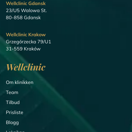
Wellclinic Gdansk
23/U5 Walowa St.
80-858 Gdansk
Wellclinic Krakow
Grzegórzecka 79/U1
31-559 Kraków
Wellclinic
Om klinikken
Team
Tilbud
Prisliste
Blogg