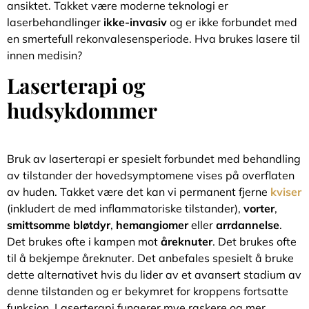
ansiktet. Takket være moderne teknologi er
laserbehandlinger
ikke-invasiv
og er ikke forbundet med
en smertefull rekonvalesensperiode. Hva brukes lasere til
innen medisin?
Laserterapi og
hudsykdommer
Bruk av laserterapi er spesielt forbundet med behandling
av tilstander der hovedsymptomene vises på overflaten
av huden. Takket være det kan vi permanent fjerne
kviser
(inkludert de med inflammatoriske tilstander),
vorter
,
smittsomme bløtdyr
,
hemangiomer
eller
arrdannelse
.
Det brukes ofte i kampen mot
åreknuter
. Det brukes ofte
til å bekjempe åreknuter. Det anbefales spesielt å bruke
dette alternativet hvis du lider av et avansert stadium av
denne tilstanden og er bekymret for kroppens fortsatte
funksjon. Laserterapi fungerer mye raskere og mer