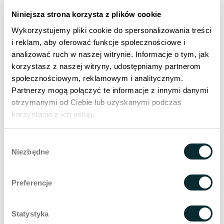
in der Schönheitsindustrie,
Anti-Aging-Medizin
i
Niniejsza strona korzysta z plików cookie
Langlebigkeitsmedizin
.
Wykorzystujemy pliki cookie do spersonalizowania treści
i reklam, aby oferować funkcje społecznościowe i
analizować ruch w naszej witrynie. Informacje o tym, jak
korzystasz z naszej witryny, udostępniamy partnerom
społecznościowym, reklamowym i analitycznym.
Suche im Blog
Partnerzy mogą połączyć te informacje z innymi danymi
otrzymanymi od Ciebie lub uzyskanymi podczas
Search B
Search
korzystania z ich usług.
for:
Wybór
Meist gelesen
Niezbędne
zgody
Wie verschließt man die Poren? Wirksame Methoden zur Hautpflege Schritt für Schritt
Preferencje
Ist es in Ordnung, sich nach der Laserhaarentfernung zu bräunen?
Wie wählt man eine Klinik für ästhetische Medizin in Krakau?
Statystyka