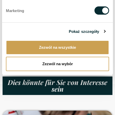
Ist die Volumetrie im Gesicht sicher?
Marketing
Wie viel kostet die Entfernung von Narben?
Kategorien
Pokaż szczegóły
Aufgaben
Zezwól na wszystkie
Behandlungen für Frauen
Die Behandlung für Männer
Zezwól na wybór
Dies könnte für Sie von Interesse
sein