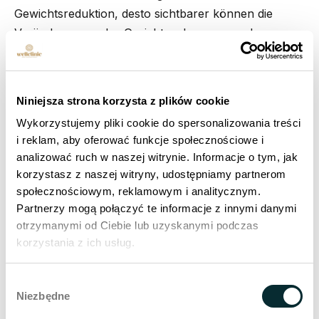
Gewichtsreduktion, desto sichtbarer können die
Veränderungen des Gesichtsvolumens werden,
unabhängig von der Art der Behandlung. Daher ist es
von entscheidender Bedeutung, dass die Haut von
Beginn des Abnehmprozesses an richtig unterstützt
Niniejsza strona korzysta z plików cookie
wird.
Wykorzystujemy pliki cookie do spersonalizowania treści
i reklam, aby oferować funkcje społecznościowe i
Wenn das Volumen des Unterhautgewebes schnell
analizować ruch w naszej witrynie. Informacje o tym, jak
abnimmt, hat die Haut nicht immer Zeit, sich
korzystasz z naszej witryny, udostępniamy partnerom
anzupassen und zu schrumpfen. Ein rascher
społecznościowym, reklamowym i analitycznym.
Gewichtsverlust kann Anzeichen der Hautalterung
Partnerzy mogą połączyć te informacje z innymi danymi
wie Elastizitätsverlust, Vertiefung der
otrzymanymi od Ciebie lub uzyskanymi podczas
Nasolabialfalten, Marionettenfalten und Erschlaffung
korzystania z ich usług.
des Gesichtsovals hervorheben.
Wybór
Je länger die Behandlung dauert und je größer die
Niezbędne
zgody
Gewichtsreduktion ist, desto mehr sichtbare