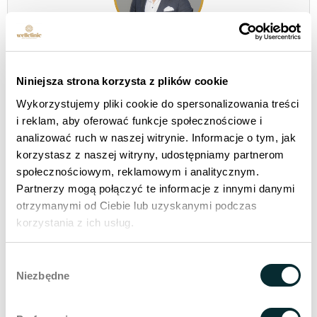
Stanislaw Oleksiejuk ist ein Entwicklungsstratege,
der die Welt der medizinischen Innovation mit
Niniejsza strona korzysta z plików cookie
menschlicher Führung und operativer Effizienz
verbindet. Ab 2020 wird er die Richtung der
Wykorzystujemy pliki cookie do spersonalizowania treści
Entwicklung mitgestalten
Wellclinic - Kliniken für
i reklam, aby oferować funkcje społecznościowe i
ästhetische Medizin
und setzt damit neue Maßstäbe
analizować ruch w naszej witrynie. Informacje o tym, jak
in der Schönheitsindustrie,
Anti-Aging-Medizin
i
korzystasz z naszej witryny, udostępniamy partnerom
Langlebigkeitsmedizin
.
społecznościowym, reklamowym i analitycznym.
Partnerzy mogą połączyć te informacje z innymi danymi
otrzymanymi od Ciebie lub uzyskanymi podczas
korzystania z ich usług.
Suche im Blog
Wybór
Niezbędne
zgody
Search B
Search
for: