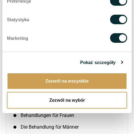
Preferencje
Meist gelesen
Statystyka
WellFace Concept - 4 Wege, Ihr Gesicht ohne Skalpell zu verjüngen
Wie wird man Akne los? Ursachen, Behandlung und wirksame Therapiemethoden
Marketing
Wellclinic auf Platz 1 im Ranking der Kliniken für ästhetische Medizin in Polen 2026
Welche Gesichtsbehandlungen sind nicht-invasiv?
Pokaż szczegóły
Wellclinic ist Premium-Partner der Jubiläumstour zum 50-jährigen Bestehen der Marke Kler
Zezwól na wszystkie
Kategorien
Zezwól na wybór
Aufgaben
Behandlungen für Frauen
Die Behandlung für Männer