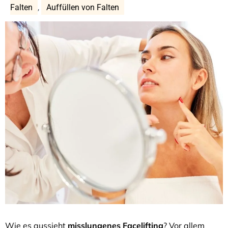
Falten
,
Auffüllen von Falten
Wie es aussieht
misslungenes Facelifting
? Vor allem