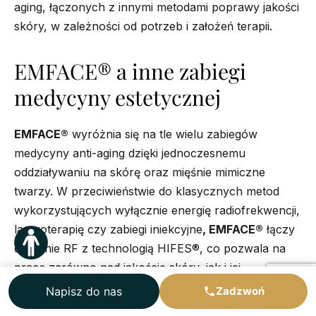
aging, łączonych z innymi metodami poprawy jakości
skóry, w zależności od potrzeb i założeń terapii.
EMFACE® a inne zabiegi
medycyny estetycznej
EMFACE®
wyróżnia się na tle wielu zabiegów
medycyny anti-aging dzięki jednoczesnemu
oddziaływaniu na skórę oraz mięśnie mimiczne
twarzy. W przeciwieństwie do klasycznych metod
wykorzystujących wyłącznie energię radiofrekwencji,
laseroterapię czy zabiegi iniekcyjne
, EMFACE®
łączy
działanie RF z technologią HIFES®, co pozwala na
pracę zarówno nad jakością skóry, jak i jej
wewnętrznym systemem powięziowym. Dzięki temu
Napisz do nas
Zadzwoń
stanowi uzupełnienie, a nie bezpośredni zamiennik