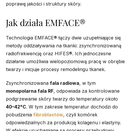
poprawę jakości i struktury skóry.
Jak działa EMFACE®
Technologia EMFACE® łączy dwie uzupełniające się
metody oddziaływania na tkanki: zsynchronizowaną
radiofrekwencję oraz HIFES®. Ich jednoczesne
działanie umożliwia wielopoziomową pracę w obrębie
twarzy i inicjuje procesy remodelingu tkanek.
Zsynchronizowana
fala radiowa
, w tym
monopolarna fala RF
, odpowiada za kontrolowane
podgrzewanie skóry twarzy do temperatury około
40–42°C
. W tym zakresie temperatur dochodzi do
pobudzenia
fibroblastów
, czyli komórek
odpowiedzialnych za produkcję kolagenu i elastyny.
W efekcie uruchamiane są procesy przebudowy