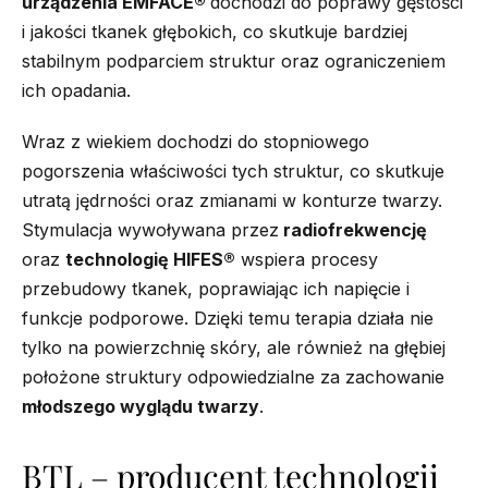
urządzenia EMFACE
®
dochodzi do poprawy gęstości
i jakości tkanek głębokich, co skutkuje bardziej
stabilnym podparciem struktur oraz ograniczeniem
ich opadania.
Wraz z wiekiem dochodzi do stopniowego
pogorszenia właściwości tych struktur, co skutkuje
utratą jędrności oraz zmianami w konturze twarzy.
Stymulacja wywoływana przez
radiofrekwencję
oraz
technologię HIFES®
wspiera procesy
przebudowy tkanek, poprawiając ich napięcie i
funkcje podporowe. Dzięki temu terapia działa nie
tylko na powierzchnię skóry, ale również na głębiej
położone struktury odpowiedzialne za zachowanie
młodszego wyglądu twarzy
.
BTL – producent technologii