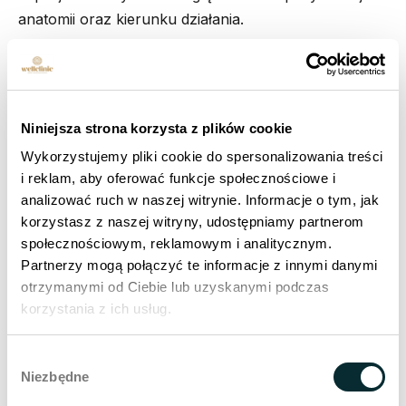
anatomii oraz kierunku działania.
Czoło
W obszarze czoła terapia obejmuje jednoczesne
Niniejsza strona korzysta z plików cookie
oddziaływanie na skórę oraz mięsień czołowy.
Wykorzystujemy pliki cookie do spersonalizowania treści
Aplikator przeznaczony do tej strefy odpowiada na
i reklam, aby oferować funkcje społecznościowe i
potrzeby
górnej części twarzy
, w tym poziome linie
analizować ruch w naszej witrynie. Informacje o tym, jak
mimiczne, obniżenie brwi oraz zmiany wynikające z
korzystasz z naszej witryny, udostępniamy partnerom
intensywnej ekspresji mimicznej
.
Stymulacja mięśnia
społecznościowym, reklamowym i analitycznym.
czołowego
może wspierać uniesienie brwi i optyczne
Partnerzy mogą połączyć te informacje z innymi danymi
„otwarcie” okolicy oka, natomiast
technologia RF
otrzymanymi od Ciebie lub uzyskanymi podczas
wpływa na poprawę jakości oraz napięcia skóry.
korzystania z ich usług.
Zabieg może być stosowany również u pacjentów
Wybór
korzystających z toksyny botulinowej. Poprawa
Niezbędne
zgody
kondycji tkanek, ich napięcia i turgoru pomiędzy